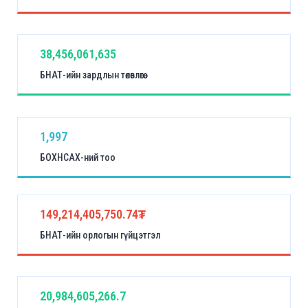
38,456,061,635
БНАТ-ийн зардлын төлөвлөгөө
1,997
БОХНСАХ-ний тоо
149,214,405,750.74₮
БНАТ-ийн орлогын гүйцэтгэл
20,984,605,266.7