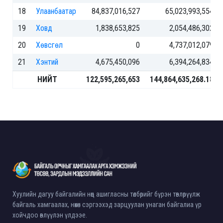
18
Улаанбаатар
84,837,016,527
65,023,993,554
19
Ховд
1,838,653,825
2,054,486,302
20
Хөвсгөл
0
4,737,012,079
21
Хэнтий
4,675,450,096
6,394,264,834
НИЙТ
122,595,265,653
144,864,635,268.18
Хуулийн дагуу байгалийн нөөц ашигласны төлбөрийг бүрэн төвлөрүүлж
байгаль хамгаалах, нөхөн сэргээхэд зарцуулан унаган байгалиа үр
хойчдоо өвлүүлэн үлдээе.