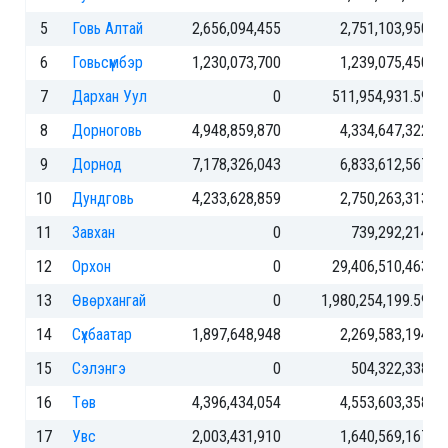
5
Говь Алтай
2,656,094,455
2,751,103,950
6
Говьсүмбэр
1,230,073,700
1,239,075,450
7
Дархан Уул
0
511,954,931.59
8
Дорноговь
4,948,859,870
4,334,647,322
9
Дорнод
7,178,326,043
6,833,612,567
10
Дундговь
4,233,628,859
2,750,263,313
11
Завхан
0
739,292,214
12
Орхон
0
29,406,510,463
13
Өвөрхангай
0
1,980,254,199.59
14
Сүхбаатар
1,897,648,948
2,269,583,194
15
Сэлэнгэ
0
504,322,338
16
Төв
4,396,434,054
4,553,603,358
17
Увс
2,003,431,910
1,640,569,167