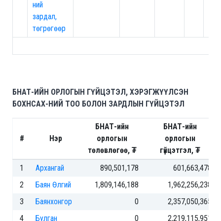
ний
зардал,
төгрөгөөр
БНАТ-ИЙН ОРЛОГЫН ГҮЙЦЭТЭЛ, ХЭРЭГЖҮҮЛСЭН
БОХНСАХ-НИЙ ТОО БОЛОН ЗАРДЛЫН ГҮЙЦЭТЭЛ
БНАТ-ийн
БНАТ-ийн
#
Нэр
орлогын
орлогын
төлөвлөгөө, ₮
гүйцэтгэл, ₮
1
Архангай
890,501,178
601,663,478
2
Баян Өлгий
1,809,146,188
1,962,256,238
3
Баянхонгор
0
2,357,050,365
4
Булган
0
2,219,115,951