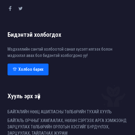
Бидэнтэй холбогдох
Мэдээллийн сантай холбоотой санал хүсэлт илгээх болон
мэдээлэл авах бол бидэнтэй холбогдоно уу!
Холбоо барих
Хууль эрх зүй
БАЙГАЛИЙН НӨӨЦ АШИГЛАСНЫ ТӨЛБӨРИЙН ТУХАЙ ХУУЛЬ
БАЙГАЛЬ ОРЧНЫГ ХАМГААЛАХ, НӨХӨН СЭРГЭЭХ АРГА ХЭМЖЭЭНД
ЗАРЦУУЛАХ ТӨЛБӨРИЙН ОРЛОГЫН ХЭСГИЙГ БҮРДҮҮЛЭХ,
ЗАРЦУУЛАХ, ТАЙЛАГНАХ ЖУРАМ