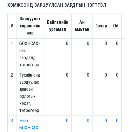
ХЭМЖЭЭНД ЗАРЦУУЛСАН ЗАРДЛЫН НЭГТГЭЛ
Зарцуулах
Байгалийн
Ан
#
хөрөнгийн
Газар
Ой
ургамал
амьтан
р
нэр
1
БОХНСАХ-
0
0
0
0
5,
ний
зардалд,
төгрөгөөр
2
Тухайн онд
0
0
0
0
43,
зарцуулах
давсан
орлогын
хэсэг,
төгрөгөөр
3
Нийт
0
0
0
0
48,
БОХНСАХ-