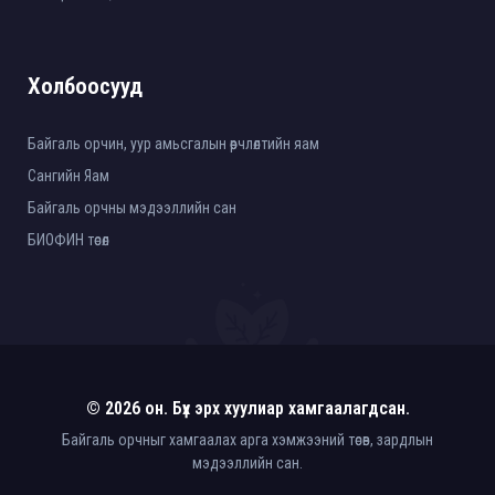
Холбоосууд
Байгаль орчин, уур амьсгалын өөрчлөлтийн яам
Сангийн Яам
Байгаль орчны мэдээллийн сан
БИОФИН төсөл
© 2026 он. Бүх эрх хуулиар хамгаалагдсан.
Байгаль орчныг хамгаалах арга хэмжээний төсөв, зардлын
мэдээллийн сан.