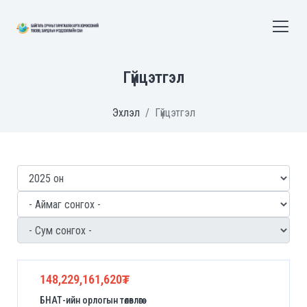
Гүйцэтгэл
Эхлэл
Гүйцэтгэл
148,229,161,620₮
БНАТ-ийн орлогын төлөвлөгөө