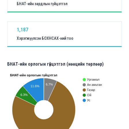
БНАТ-ийн зардлын гүйцэтгэл
1,187
Хэрэгжүүлсэн БОХНСАХ-ний тоо
БНАТ-ийн орлогын гүйцэтгэл (нөөцийн төрлөөр)
БНАТ-ийн орлогын гүйцэтгэл
Ургамал
6.7%
Ан амьтан
11.6%
Газар
6.3%
Ой
Ус