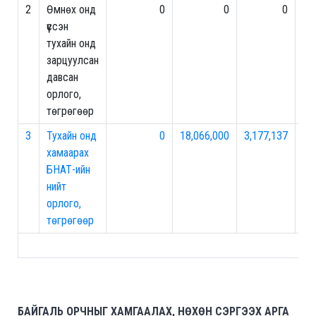
2
Өмнөх онд
0
0
0
0
үүссэн
тухайн онд
зарцуулсан
давсан
орлого,
төгрөгөөр
3
Тухайн онд
0
18,066,000
3,177,137
0
хамаарах
БНАТ-ийн
нийт
орлого,
төгрөгөөр
БАЙГАЛЬ ОРЧНЫГ ХАМГААЛАХ, НӨХӨН СЭРГЭЭХ АРГА