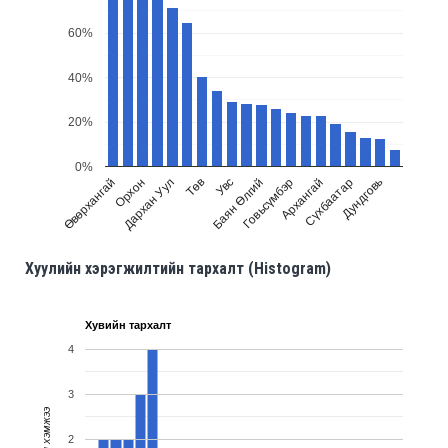
60%
40%
20%
0%
Орхон
Говьсүмбэр
Өвөрхангай
Баян Өлгий
Увс
Дундговь
Төв
Сүхбаатар
Дархан Уул
Архангай
Хуулийн хэрэгжилтийн тархалт (Histogram)
Хувийн тархалт
4
3
Тоон хэмжээ
2