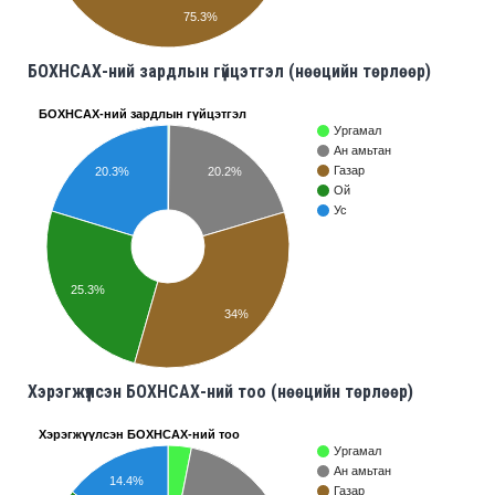
75.3%
БОХНСАХ-ний зардлын гүйцэтгэл (нөөцийн төрлөөр)
БОХНСАХ-ний зардлын гүйцэтгэл
Ургамал
Ан амьтан
Газар
20.3%
20.2%
Ой
Ус
25.3%
34%
Хэрэгжүүлсэн БОХНСАХ-ний тоо (нөөцийн төрлөөр)
Хэрэгжүүлсэн БОХНСАХ-ний тоо
Ургамал
Ан амьтан
14.4%
Газар