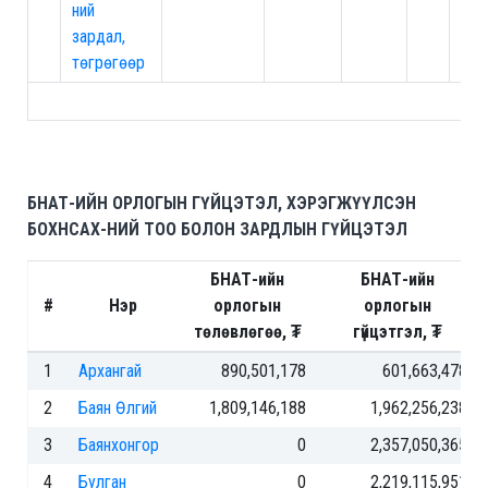
ний
зардал,
төгрөгөөр
БНАТ-ИЙН ОРЛОГЫН ГҮЙЦЭТЭЛ, ХЭРЭГЖҮҮЛСЭН
БОХНСАХ-НИЙ ТОО БОЛОН ЗАРДЛЫН ГҮЙЦЭТЭЛ
БНАТ-ийн
БНАТ-ийн
#
Нэр
орлогын
орлогын
төлөвлөгөө, ₮
гүйцэтгэл, ₮
1
Архангай
890,501,178
601,663,478
2
Баян Өлгий
1,809,146,188
1,962,256,238
3
Баянхонгор
0
2,357,050,365
4
Булган
0
2,219,115,951