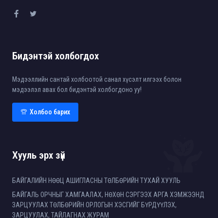
Бидэнтэй холбогдох
Мэдээллийн сантай холбоотой санал хүсэлт илгээх болон
мэдээлэл авах бол бидэнтэй холбогдоно уу!
Холбоо барих
Хууль эрх зүй
БАЙГАЛИЙН НӨӨЦ АШИГЛАСНЫ ТӨЛБӨРИЙН ТУХАЙ ХУУЛЬ
БАЙГАЛЬ ОРЧНЫГ ХАМГААЛАХ, НӨХӨН СЭРГЭЭХ АРГА ХЭМЖЭЭНД
ЗАРЦУУЛАХ ТӨЛБӨРИЙН ОРЛОГЫН ХЭСГИЙГ БҮРДҮҮЛЭХ,
ЗАРЦУУЛАХ, ТАЙЛАГНАХ ЖУРАМ