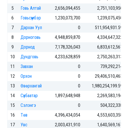
5
Говь Алтай
2,656,094,455
2,751,103,950
6
Говьсүмбэр
1,230,073,700
1,239,075,450
7
Дархан Уул
0
511,954,931.59
8
Дорноговь
4,948,859,870
4,334,647,322
9
Дорнод
7,178,326,043
6,833,612,567
10
Дундговь
4,233,628,859
2,750,263,313
11
Завхан
0
739,292,214
12
Орхон
0
29,406,510,463
13
Өвөрхангай
0
1,980,254,199.59
14
Сүхбаатар
1,897,648,948
2,269,583,194
15
Сэлэнгэ
0
504,322,338
16
Төв
4,396,434,054
4,553,603,358
17
Увс
2,003,431,910
1,640,569,167