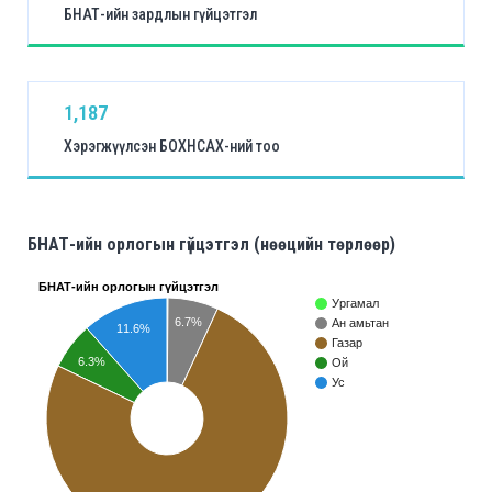
БНАТ-ийн зардлын гүйцэтгэл
1,187
Хэрэгжүүлсэн БОХНСАХ-ний тоо
БНАТ-ийн орлогын гүйцэтгэл (нөөцийн төрлөөр)
БНАТ-ийн орлогын гүйцэтгэл
Ургамал
6.7%
Ан амьтан
11.6%
Газар
6.3%
Ой
Ус