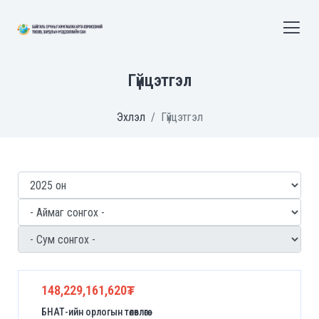
Гүйцэтгэл
Эхлэл
Гүйцэтгэл
148,229,161,620₮
БНАТ-ийн орлогын төлөвлөгөө