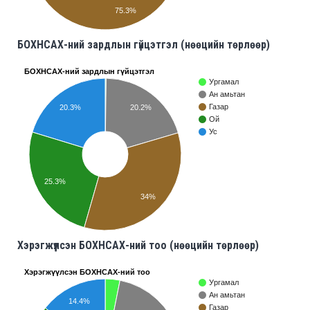
75.3%
БОХНСАХ-ний зардлын гүйцэтгэл (нөөцийн төрлөөр)
БОХНСАХ-ний зардлын гүйцэтгэл
Ургамал
Ан амьтан
Газар
20.3%
20.2%
Ой
Ус
25.3%
34%
Хэрэгжүүлсэн БОХНСАХ-ний тоо (нөөцийн төрлөөр)
Хэрэгжүүлсэн БОХНСАХ-ний тоо
Ургамал
Ан амьтан
14.4%
Газар