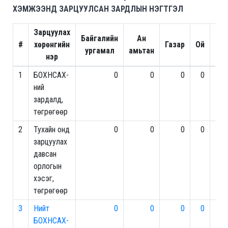
ХЭМЖЭЭНД ЗАРЦУУЛСАН ЗАРДЛЫН НЭГТГЭЛ
Зарцуулах
Байгалийн
Ан
#
хөрөнгийн
Газар
Ой
ургамал
амьтан
р
нэр
1
БОХНСАХ-
0
0
0
0
5,
ний
зардалд,
төгрөгөөр
2
Тухайн онд
0
0
0
0
43,
зарцуулах
давсан
орлогын
хэсэг,
төгрөгөөр
3
Нийт
0
0
0
0
48,
БОХНСАХ-