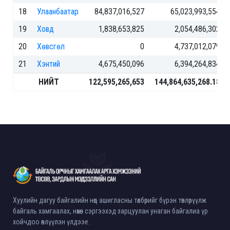
18
Улаанбаатар
84,837,016,527
65,023,993,554
19
Ховд
1,838,653,825
2,054,486,302
20
Хөвсгөл
0
4,737,012,079
21
Хэнтий
4,675,450,096
6,394,264,834
НИЙТ
122,595,265,653
144,864,635,268.18
Хуулийн дагуу байгалийн нөөц ашигласны төлбөрийг бүрэн төвлөрүүлж
байгаль хамгаалах, нөхөн сэргээхэд зарцуулан унаган байгалиа үр
хойчдоо өвлүүлэн үлдээе.