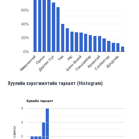
60%
40%
20%
0%
Орхон
Говьсүмбэр
Өвөрхангай
Баян Өлгий
Увс
Дундговь
Төв
Сүхбаатар
Дархан Уул
Архангай
Хуулийн хэрэгжилтийн тархалт (Histogram)
Хувийн тархалт
4
3
Тоон хэмжээ
2