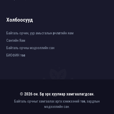
Холбоосууд
Байгаль орчин, уур амьсгалын өөрчлөлтийн яам
Сангийн Яам
Байгаль орчны мэдээллийн сан
БИОФИН төсөл
© 2026 он. Бүх эрх хуулиар хамгаалагдсан.
Байгаль орчныг хамгаалах арга хэмжээний төсөв, зардлын
мэдээллийн сан.