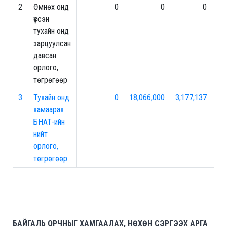
2
Өмнөх онд
0
0
0
0
үүссэн
тухайн онд
зарцуулсан
давсан
орлого,
төгрөгөөр
3
Тухайн онд
0
18,066,000
3,177,137
0
хамаарах
БНАТ-ийн
нийт
орлого,
төгрөгөөр
БАЙГАЛЬ ОРЧНЫГ ХАМГААЛАХ, НӨХӨН СЭРГЭЭХ АРГА