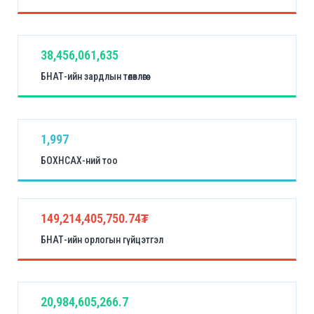
38,456,061,635
БНАТ-ийн зардлын төлөвлөгөө
1,997
БОХНСАХ-ний тоо
149,214,405,750.74₮
БНАТ-ийн орлогын гүйцэтгэл
20,984,605,266.7