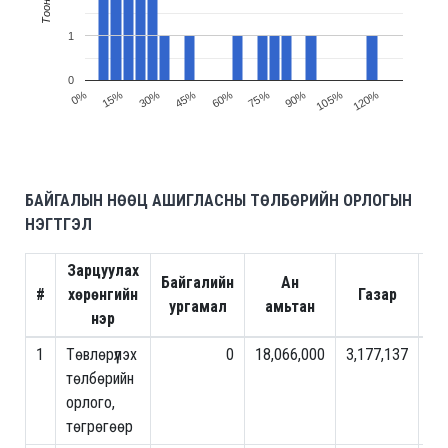
1
0
30%
15%
0%
120%
105%
90%
75%
60%
45%
БАЙГАЛЫН НӨӨЦ АШИГЛАСНЫ ТӨЛБӨРИЙН ОРЛОГЫН
НЭГТГЭЛ
Зарцуулах
Байгалийн
Ан
#
хөрөнгийн
Газар
Ой
ургамал
амьтан
нэр
1
Төвлөрүүлэх
0
18,066,000
3,177,137
0
төлбөрийн
орлого,
төгрөгөөр