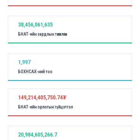
38,456,061,635
БНАТ-ийн зардлын төлөвлөгөө
1,997
БОХНСАХ-ний тоо
149,214,405,750.74₮
БНАТ-ийн орлогын гүйцэтгэл
20,984,605,266.7