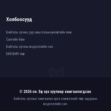
Холбоосууд
Байгаль орчин, уур амьсгалын өөрчлөлтийн яам
Сангийн Яам
Байгаль орчны мэдээллийн сан
БИОФИН төсөл
© 2026 он. Бүх эрх хуулиар хамгаалагдсан.
Байгаль орчныг хамгаалах арга хэмжээний төсөв, зардлын
мэдээллийн сан.