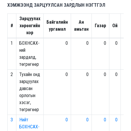
ХЭМЖЭЭНД ЗАРЦУУЛСАН ЗАРДЛЫН НЭГТГЭЛ
Зарцуулах
Байгалийн
Ан
#
хөрөнгийн
Газар
Ой
ургамал
амьтан
р
нэр
1
БОХНСАХ-
0
0
0
0
5,
ний
зардалд,
төгрөгөөр
2
Тухайн онд
0
0
0
0
43,
зарцуулах
давсан
орлогын
хэсэг,
төгрөгөөр
3
Нийт
0
0
0
0
48,
БОХНСАХ-