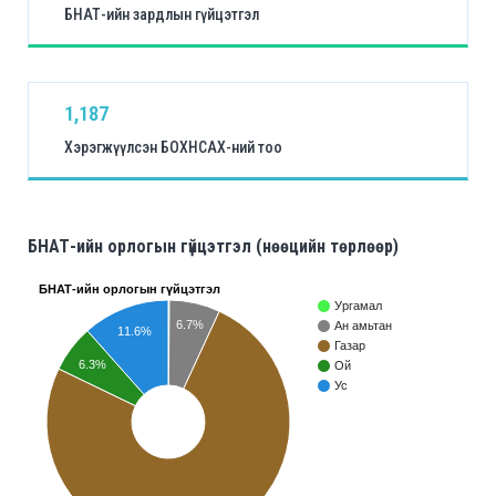
БНАТ-ийн зардлын гүйцэтгэл
1,187
Хэрэгжүүлсэн БОХНСАХ-ний тоо
БНАТ-ийн орлогын гүйцэтгэл (нөөцийн төрлөөр)
БНАТ-ийн орлогын гүйцэтгэл
Ургамал
6.7%
Ан амьтан
11.6%
Газар
6.3%
Ой
Ус