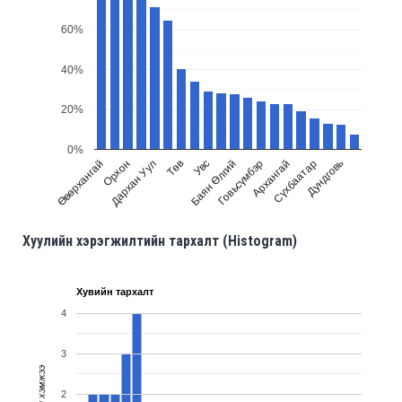
60%
40%
20%
0%
Орхон
Говьсүмбэр
Өвөрхангай
Баян Өлгий
Увс
Дундговь
Төв
Сүхбаатар
Дархан Уул
Архангай
Хуулийн хэрэгжилтийн тархалт (Histogram)
Хувийн тархалт
4
3
Тоон хэмжээ
2