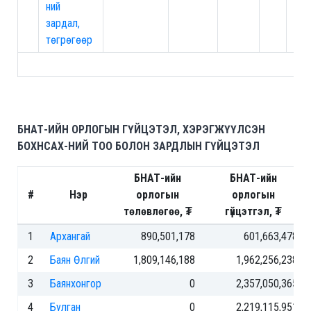
ний
зардал,
төгрөгөөр
БНАТ-ИЙН ОРЛОГЫН ГҮЙЦЭТЭЛ, ХЭРЭГЖҮҮЛСЭН
БОХНСАХ-НИЙ ТОО БОЛОН ЗАРДЛЫН ГҮЙЦЭТЭЛ
БНАТ-ийн
БНАТ-ийн
#
Нэр
орлогын
орлогын
төлөвлөгөө, ₮
гүйцэтгэл, ₮
1
Архангай
890,501,178
601,663,478
2
Баян Өлгий
1,809,146,188
1,962,256,238
3
Баянхонгор
0
2,357,050,365
4
Булган
0
2,219,115,951