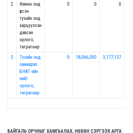
2
Өмнөх онд
0
0
0
0
үүссэн
тухайн онд
зарцуулсан
давсан
орлого,
төгрөгөөр
3
Тухайн онд
0
18,066,000
3,177,137
0
хамаарах
БНАТ-ийн
нийт
орлого,
төгрөгөөр
БАЙГАЛЬ ОРЧНЫГ ХАМГААЛАХ, НӨХӨН СЭРГЭЭХ АРГА