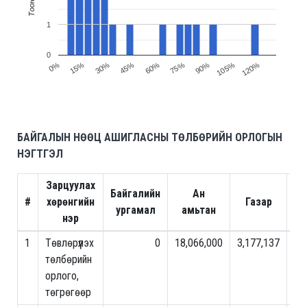
1
0
30%
15%
0%
120%
105%
90%
75%
60%
45%
БАЙГАЛЫН НӨӨЦ АШИГЛАСНЫ ТӨЛБӨРИЙН ОРЛОГЫН
НЭГТГЭЛ
Зарцуулах
Байгалийн
Ан
#
хөрөнгийн
Газар
Ой
ургамал
амьтан
нэр
1
Төвлөрүүлэх
0
18,066,000
3,177,137
0
төлбөрийн
орлого,
төгрөгөөр