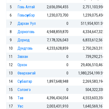
5
Говь Алтай
2,656,094,455
2,751,103,950
6
Говьсүмбэр
1,230,073,700
1,239,075,450
7
Дархан Уул
0
511,954,931.59
8
Дорноговь
4,948,859,870
4,334,647,322
9
Дорнод
7,178,326,043
6,833,612,567
10
Дундговь
4,233,628,859
2,750,263,313
11
Завхан
0
739,292,214
12
Орхон
0
29,406,510,463
13
Өвөрхангай
0
1,980,254,199.59
14
Сүхбаатар
1,897,648,948
2,269,583,194
15
Сэлэнгэ
0
504,322,338
16
Төв
4,396,434,054
4,553,603,358
17
Увс
2,003,431,910
1,640,569,167