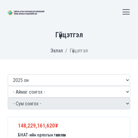
Гүйцэтгэл
Эхлэл
Гүйцэтгэл
148,229,161,620₮
БНАТ-ийн орлогын төлөвлөгөө