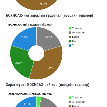
75.3%
БОХНСАХ-ний зардлын гүйцэтгэл (нөөцийн төрлөөр)
БОХНСАХ-ний зардлын гүйцэтгэл
Ургамал
Ан амьтан
Газар
20.3%
20.2%
Ой
Ус
25.3%
34%
Хэрэгжүүлсэн БОХНСАХ-ний тоо (нөөцийн төрлөөр)
Хэрэгжүүлсэн БОХНСАХ-ний тоо
Ургамал
Ан амьтан
14.4%
Газар