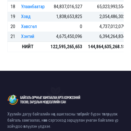
18
Улаанбаатар
84,837,016,527
65,023,993,554
19
Ховд
1,838,653,825
2,054,486,302
20
Хөвсгөл
0
4,737,012,079
21
Хэнтий
4,675,450,096
6,394,264,834
НИЙТ
122,595,265,653
144,864,635,268.18
Хуулийн дагуу байгалийн нөөц ашигласны төлбөрийг бүрэн төвлөрүүлж
байгаль хамгаалах, нөхөн сэргээхэд зарцуулан унаган байгалиа үр
хойчдоо өвлүүлэн үлдээе.