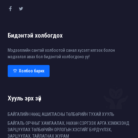
Бидэнтэй холбогдох
Мэдээллийн сантай холбоотой санал хүсэлт илгээх болон
мэдээлэл авах бол бидэнтэй холбогдоно уу!
Холбоо барих
Хууль эрх зүй
БАЙГАЛИЙН НӨӨЦ АШИГЛАСНЫ ТӨЛБӨРИЙН ТУХАЙ ХУУЛЬ
БАЙГАЛЬ ОРЧНЫГ ХАМГААЛАХ, НӨХӨН СЭРГЭЭХ АРГА ХЭМЖЭЭНД
ЗАРЦУУЛАХ ТӨЛБӨРИЙН ОРЛОГЫН ХЭСГИЙГ БҮРДҮҮЛЭХ,
ЗАРЦУУЛАХ, ТАЙЛАГНАХ ЖУРАМ