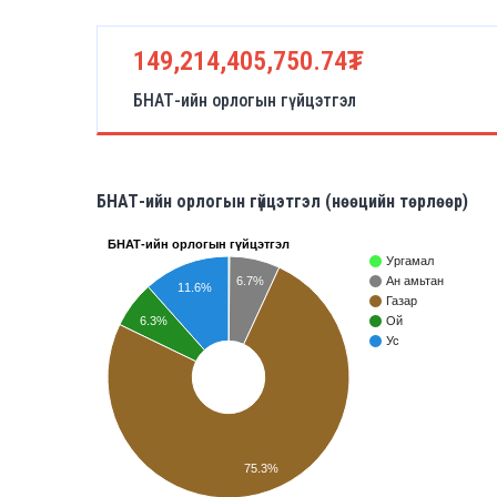
149,214,405,750.74₮
БНАТ-ийн орлогын гүйцэтгэл
БНАТ-ийн орлогын гүйцэтгэл (нөөцийн төрлөөр)
БНАТ-ийн орлогын гүйцэтгэл
Ургамал
6.7%
Ан амьтан
11.6%
Газар
6.3%
Ой
Ус
75.3%