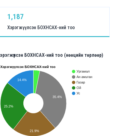
1,187
Хэрэгжүүлсэн БОХНСАХ-ний тоо
эрэгжүүлсэн БОХНСАХ-ний тоо (нөөцийн төрлөөр)
Хэрэгжүүлсэн БОХНСАХ-ний тоо
Ургамал
Ан амьтан
14.4%
Газар
Ой
Ус
35.4%
25.2%
21.9%