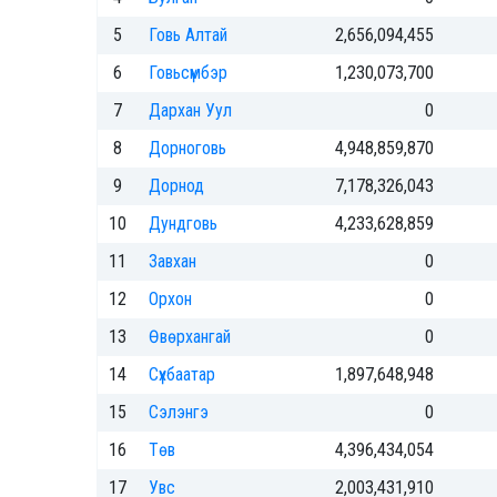
5
Говь Алтай
2,656,094,455
6
Говьсүмбэр
1,230,073,700
7
Дархан Уул
0
8
Дорноговь
4,948,859,870
9
Дорнод
7,178,326,043
10
Дундговь
4,233,628,859
11
Завхан
0
12
Орхон
0
13
Өвөрхангай
0
14
Сүхбаатар
1,897,648,948
15
Сэлэнгэ
0
16
Төв
4,396,434,054
17
Увс
2,003,431,910