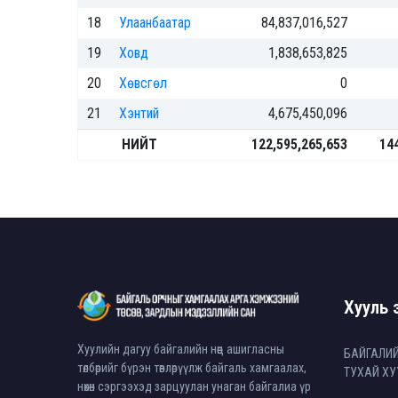
18
Улаанбаатар
84,837,016,527
19
Ховд
1,838,653,825
20
Хөвсгөл
0
21
Хэнтий
4,675,450,096
НИЙТ
122,595,265,653
14
Хууль э
Хуулийн дагуу байгалийн нөөц ашигласны
БАЙГАЛИ
төлбөрийг бүрэн төвлөрүүлж байгаль хамгаалах,
ТУХАЙ ХУ
нөхөн сэргээхэд зарцуулан унаган байгалиа үр