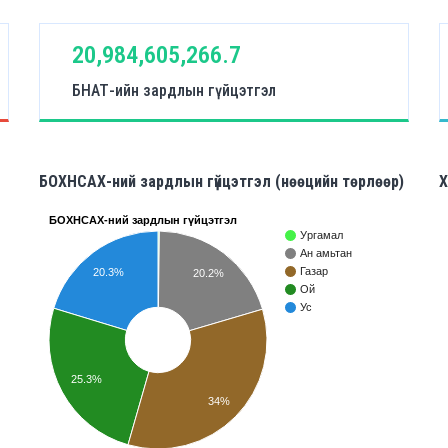
20,984,605,266.7
БНАТ-ийн зардлын гүйцэтгэл
БОХНСАХ-ний зардлын гүйцэтгэл (нөөцийн төрлөөр)
Х
БОХНСАХ-ний зардлын гүйцэтгэл
Ургамал
Ан амьтан
Газар
20.3%
20.2%
Ой
Ус
25.3%
34%