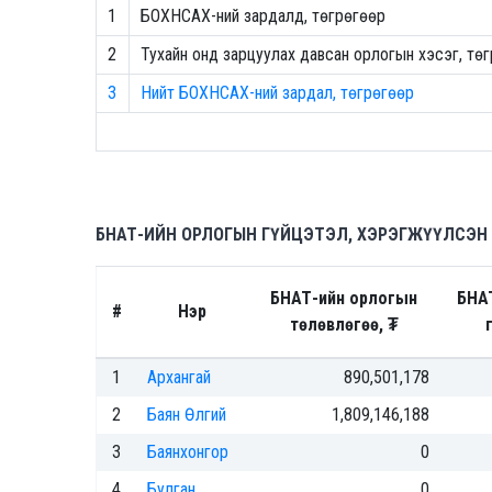
1
БОХНСАХ-ний зардалд, төгрөгөөр
2
Тухайн онд зарцуулах давсан орлогын хэсэг, тө
3
Нийт БОХНСАХ-ний зардал, төгрөгөөр
БНАТ-ИЙН ОРЛОГЫН ГҮЙЦЭТЭЛ, ХЭРЭГЖҮҮЛСЭН
БНАТ-ийн орлогын
БНА
#
Нэр
төлөвлөгөө, ₮
1
Архангай
890,501,178
2
Баян Өлгий
1,809,146,188
3
Баянхонгор
0
4
Булган
0