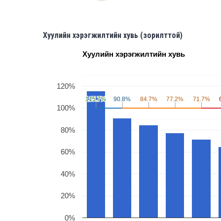
Хуулийн хэрэгжилтийн хувь (зорилттой)
Хуулийн хэрэгжилтийн хувь
120%
115.7%
115.7%
90.8%
90.8%
84.7%
84.7%
77.2%
77.2%
71.7%
71.7%
100%
80%
60%
40%
20%
0%