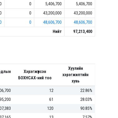
0
0
5,406,700
5,406,700
0
0
43,200,000
43,200,000
0
0
48,606,700
48,606,700
Нийт
97,213,400
Хуулийн
рдлын
Хэрэгжүүлсэн
хэрэгжилтийн
БОХНСАХ-ний тоо
хувь
06,700
12
22.86%
95,200
61
28.03%
07,383
120
90.85%
37,165
13
7.57%