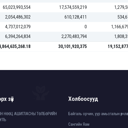
65,023,993,554
17,574,559,219
1,279,5
2,054,486,302
610,128,411
534,6
4,737,012,079
0
1,166,67
6,394,264,834
2,270,483,794
1,808,3
4,864,635,268.18
30,101,920,375
19,152,877
рх зүй
Холбоосууд
ЙН НӨӨЦ АШИГЛАСНЫ ТӨЛБӨРИЙН
Байгаль орчин, уур амьсгалын өөрчл
УЛЬ
Сангийн Яам