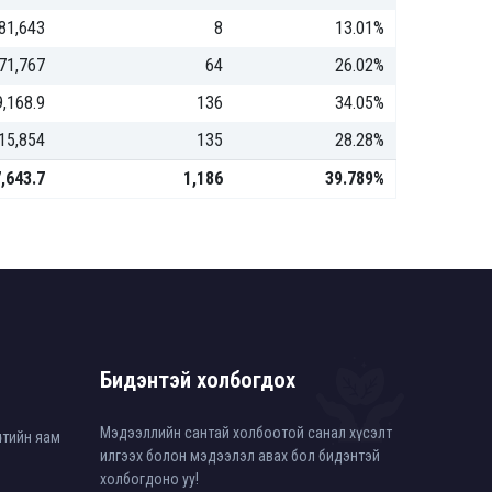
81,643
8
13.01%
71,767
64
26.02%
9,168.9
136
34.05%
15,854
135
28.28%
,643.7
1,186
39.789%
Бидэнтэй холбогдох
Мэдээллийн сантай холбоотой санал хүсэлт
өлтийн яам
илгээх болон мэдээлэл авах бол бидэнтэй
холбогдоно уу!