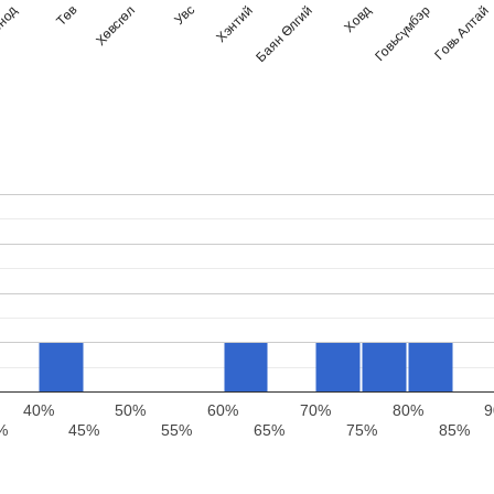
Хөвсгөл
Говьсүмбэр
Төв
Ховд
нод
Баян Өлгий
Хэнтий
Увс
Говь Алтай
40%
50%
60%
70%
80%
%
45%
55%
65%
75%
85%