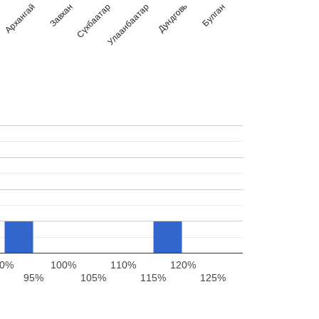
Улаанбаатар
Сүхбаатар
Завхан
Архангай
Булган
Дундговь
90%
100%
110%
120%
95%
105%
115%
125%