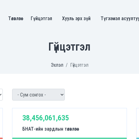
Төлөвлөгөө
Гүйцэтгэл
Хууль эрх зүй
Түгээмэл асуулту
Гүйцэтгэл
Эхлэл
Гүйцэтгэл
38,456,061,635
БНАТ-ийн зардлын төлөвлөгөө