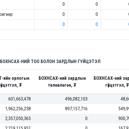
0
0
грөгөөр
0
0
0
0
 БОХНСАХ-НИЙ ТОО БОЛОН ЗАРДЛЫН ГҮЙЦЭТЭЛ
Т-ийн орлогын
БОХНСАХ-ний зардлын
БОХНСАХ-ний за
гүйцэтгэл, ₮
төлөвлөгөө, ₮
гүйцэтгэл, ₮
601,663,478
496,082,103
48,6
1,962,256,238
897,157,716
549,9
2,357,050,365
0
900,7
2,219,115,951
0
167,9