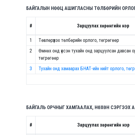
БАЙГАЛЫН НӨӨЦ АШИГЛАСНЫ ТӨЛБӨРИЙН ОРЛО
#
Зарцуулах хөрөнгийн нэр
1
Төвлөрүүлэх төлбөрийн орлого, төгрөгөөр
2
Өмнөх онд үүссэн тухайн онд зарцуулсан давсан о
төгрөгөөр
3
Тухайн онд хамаарах БНАТ-ийн нийт орлого, төг
БАЙГАЛЬ ОРЧНЫГ ХАМГААЛАХ, НӨХӨН СЭРГЭЭХ
#
Зарцуулах хөрөнгийн нэр