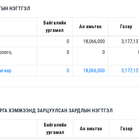
ГЫН НЭГТГЭЛ
Байгалийн
Ан амьтан
Газар
ургамал
0
18,066,000
3,177,13
рлого,
0
0
рөгөөр
0
18,066,000
3,177,13
 АРГА ХЭМЖЭЭНД ЗАРЦУУЛСАН ЗАРДЛЫН НЭГТГЭЛ
Байгалийн
Ан амьтан
Газар
ургамал