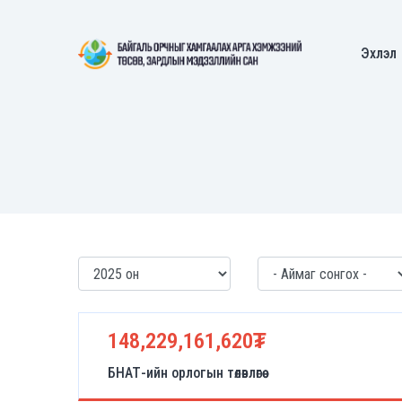
Эхлэл
148,229,161,620₮
БНАТ-ийн орлогын төлөвлөгөө