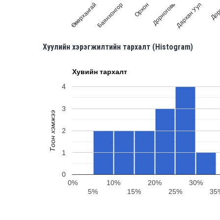
Орхон
Баянхонгор
Өвөрхангай
Дор
Дархан Уул
Дорноговь
Хуулийн хэрэгжилтийн тархалт (Histogram)
Хувийн тархалт
4
3
Тоон хэмжээ
2
1
0
0%
10%
20%
30%
5%
15%
25%
35