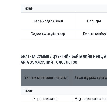
Газар
Төлбөр ногдох зүйл
Нэр, төрөл
Хөдөө аж ахуйн газар
Газрын төлбөр
БНАТ-2A СУМЫН / ДҮҮРГИЙН БАЙГАЛИЙН НӨӨЦ 
АРГА ХЭМЖЭЭНИЙ ТӨЛӨВЛӨГӨӨ
Үйл ажиллагааны чиглэл
Хэрэгжүүлэх арга 
Газар
Хөрс хамгаалал
Мод тарих хашаа за