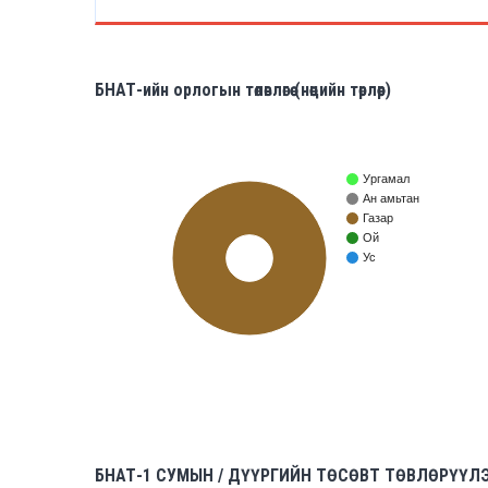
БНАТ-ийн орлогын төлөвлөгөө (нөөцийн төрлөөр)
Ургамал
Ан амьтан
Газар
Ой
Ус
100%
БНАТ-1 СУМЫН / ДҮҮРГИЙН ТӨСӨВТ ТӨВЛӨРҮҮ