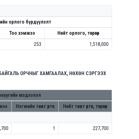
өрийн орлого бүрдүүлэлт
Тоо хэмжээ
Нийт орлого, төгрөгөөр
253
1,518,000
БАЙГАЛЬ ОРЧНЫГ ХАМГААЛАХ, НӨХӨН СЭРГЭЭХ
нхүүгийн мэдээлэл
мжээ
Нэгжийн төсөвт өртөг
Нийт төсөвт өртөг, төгрөгөөр
,700
1
227,700