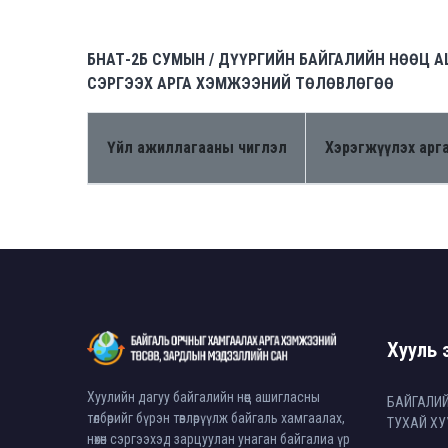
БНАТ-2Б СУМЫН / ДҮҮРГИЙН БАЙГАЛИЙН НӨӨЦ 
СЭРГЭЭХ АРГА ХЭМЖЭЭНИЙ ТӨЛӨВЛӨГӨӨ
Үйл ажиллагааны чиглэл
Хэрэгжүүлэх арг
Хууль э
Хуулийн дагуу байгалийн нөөц ашигласны
БАЙГАЛИ
төлбөрийг бүрэн төвлөрүүлж байгаль хамгаалах,
ТУХАЙ ХУ
нөхөн сэргээхэд зарцуулан унаган байгалиа үр