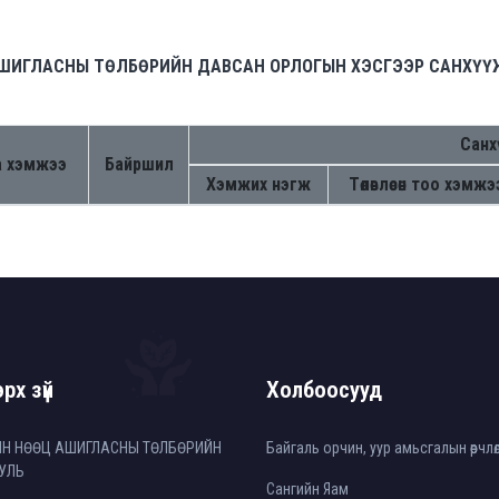
АШИГЛАСНЫ ТӨЛБӨРИЙН ДАВСАН ОРЛОГЫН ХЭСГЭЭР САНХҮҮ
Санх
а хэмжээ
Байршил
Хэмжих нэгж
Төлөвлөсөн тоо хэмжэ
рх зүй
Холбоосууд
ЙН НӨӨЦ АШИГЛАСНЫ ТӨЛБӨРИЙН
Байгаль орчин, уур амьсгалын өөрчл
УЛЬ
Сангийн Яам