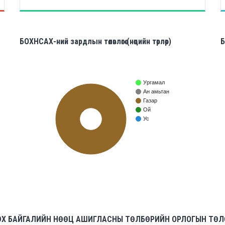
БОХНСАХ-ний зардлын төлөвлөгөө (нөөцийн төрлөөр)
Б
Ургамал
Ан амьтан
Газар
Ой
Ус
100%
ЛЭХ БАЙГАЛИЙН НӨӨЦ АШИГЛАСНЫ ТӨЛБӨРИЙН ОРЛОГЫН ТӨ