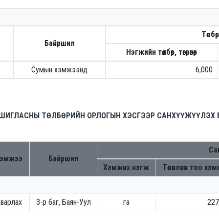
Төлб
Байршил
Нэгжийн төлбөр, төгрөгөөр
Сумын хэмжээнд
6,000
АШИГЛАСНЫ ТӨЛБӨРИЙН ОРЛОГЫН ХЭСГЭЭР САНХҮҮЖҮҮЛЭХ 
Са
хэмжээ
Байршил
Хэмжих нэгж
Төлөвлөсөн тоо хэ
сварлах
3-р баг, Баян-Уул
га
227