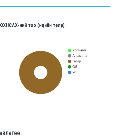
ОХНСАХ-ний тоо (нөөцийн төрлөөр)
Ургамал
Ан амьтан
Газар
Ой
Ус
100%
ЛӨВЛӨГӨӨ