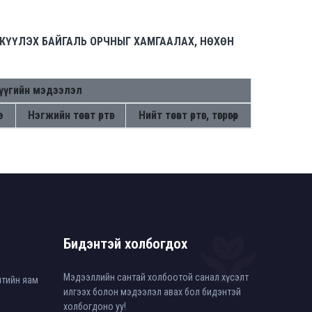
ЖҮҮЛЭХ БАЙГАЛЬ ОРЧНЫГ ХАМГААЛАХ, НӨХӨН
үүгийн мэдээлэл
э
Нэгжийн төсөвт өртөг
Нийт төсөвт өртөг, төгрөгөөр
Бидэнтэй холбогдох
Мэдээллийн сантай холбоотой санал хүсэлт
өлтийн яам
илгээх болон мэдээлэл авах бол бидэнтэй
холбогдоно уу!