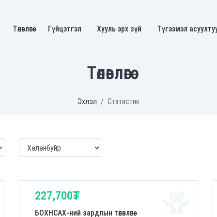
Төлөвлөгөө
Гүйцэтгэл
Хууль эрх зүй
Түгээмэл асуулту
Төлөвлөгөө
Эхлэл
Статистик
227,700₮
БОХНСАХ-ний зардлын төлөвлөгөө