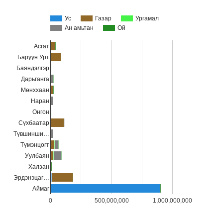
Ус
Газар
Ургамал
Ан амьтан
Ой
Асгат
Баруун Урт
Баяндэлгэр
Дарьганга
Мөнххаан
Наран
Онгон
Сүхбаатар
Түвшинши…
Түмэнцогт
Уулбаян
Халзан
Эрдэнэцаг…
Аймаг
0
500,000,000
1,000,000,000