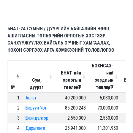
БНАТ-2A СУМЫН / ДҮҮРГИЙН БАЙГАЛИЙН НӨӨЦ
АШИГЛАСНЫ ТӨЛБӨРИЙН ОРЛОГЫН ХЭСГЭЭР
САНХҮҮЖҮҮЛЭХ БАЙГАЛЬ ОРЧНЫГ ХАМГААЛАХ,
НӨХӨН СЭРГЭЭХ АРГА ХЭМЖЭЭНИЙ ТӨЛӨВЛӨГӨӨ
БОХНСАХ-
БНАТ-ийн
ний
Сум,
орлогын
зардлын
БОХ
№
дүүрэг
төлөвлөгөө, ₮
төлөвлөгөө, ₮
н
1
Асгат
40,200,000
6,030,000
2
Баруун Урт
85,200,248
70,000,000
3
Баяндэлгэр
2,550,000
2,550,000
4
Дарьганга
25,941,000
11,301,950