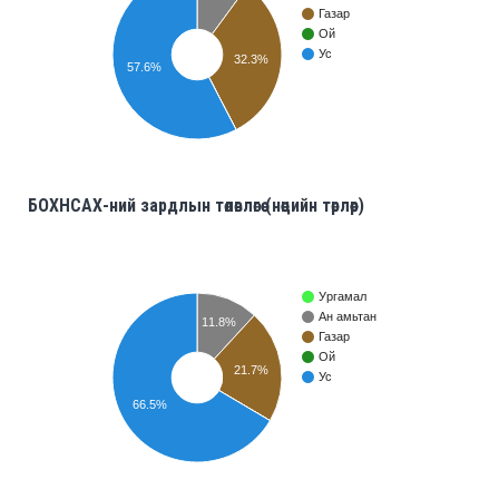
Газар
Ой
Ус
32.3%
57.6%
БОХНСАХ-ний зардлын төлөвлөгөө (нөөцийн төрлөөр)
Ургамал
Ан амьтан
11.8%
Газар
Ой
21.7%
Ус
66.5%