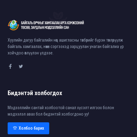
Хуулийн дагуу байгалийн нөөц ашигласны төлбөрийг бүрэн төвлөрүүлж
байгаль хамгаалах, нөхөн сэргээхэд зарцуулан унаган байгалиа үр
хойчдоо өвлүүлэн үлдээе.
Бидэнтэй холбогдох
Мэдээллийн сантай холбоотой санал хүсэлт илгээх болон
мэдээлэл авах бол бидэнтэй холбогдоно уу!
Холбоо барих