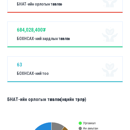
БНАТ-ийн орлогын төлөвлөгөө
684,028,400₮
БОХНСАХ-ний зардлын төлөвлөгөө
63
БОХНСАХ-ний тоо
БНАТ-ийн орлогын төлөвлөгөө (нөөцийн төрлөөр)
Ургамал
Ан амьтан