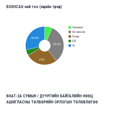
БОХНСАХ-ний тоо (нөөцийн төрлөөр)
Ургамал
Ан амьтан
Газар
28.6%
Ой
33.3%
Ус
27%
БНАТ-2A СУМЫН / ДҮҮРГИЙН БАЙГАЛИЙН НӨӨЦ
АШИГЛАСНЫ ТӨЛБӨРИЙН ОРЛОГЫН ТӨЛӨВЛӨГӨӨ