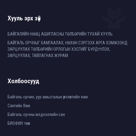
Хууль эрх зүй
БАЙГАЛИЙН НӨӨЦ АШИГЛАСНЫ ТӨЛБӨРИЙН ТУХАЙ ХУУЛЬ
БАЙГАЛЬ ОРЧНЫГ ХАМГААЛАХ, НӨХӨН СЭРГЭЭХ АРГА ХЭМЖЭЭНД
ЗАРЦУУЛАХ ТӨЛБӨРИЙН ОРЛОГЫН ХЭСГИЙГ БҮРДҮҮЛЭХ,
ЗАРЦУУЛАХ, ТАЙЛАГНАХ ЖУРАМ
Холбоосууд
Байгаль орчин, уур амьсгалын өөрчлөлтийн яам
Сангийн Яам
Байгаль орчны мэдээллийн сан
БИОФИН төсөл