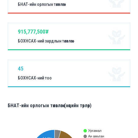
БНАТ-ийн орлогын төлөвлөгөө
915,777,500₮
БОХНСАХ-ний зардлын төлөвлөгөө
45
БОХНСАХ-ний тоо
БНАТ-ийн орлогын төлөвлөгөө (нөөцийн төрлөөр)
Ургамал
Ан амьтан