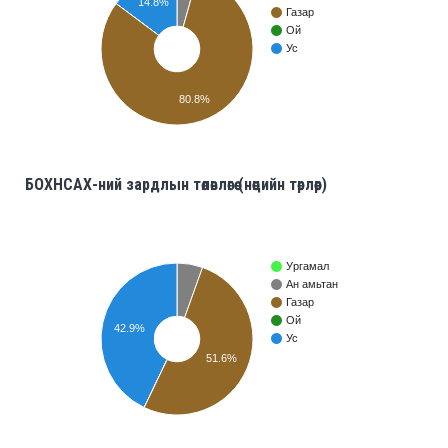
14.8%
Газар
Ой
Ус
80.8%
БОХНСАХ-ний зардлын төлөвлөгөө (нөөцийн төрлөөр)
Ургамал
Ан амьтан
Газар
Ой
42.9%
Ус
51.6%