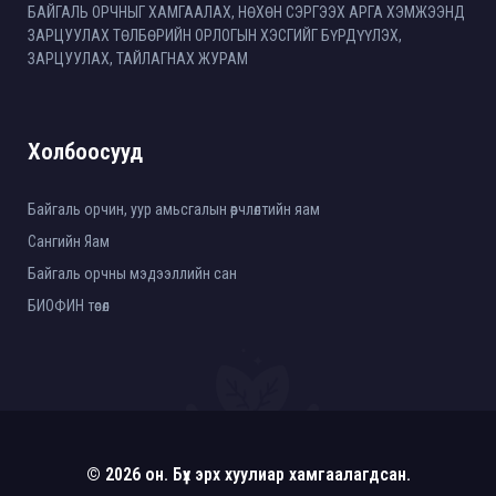
БАЙГАЛЬ ОРЧНЫГ ХАМГААЛАХ, НӨХӨН СЭРГЭЭХ АРГА ХЭМЖЭЭНД
ЗАРЦУУЛАХ ТӨЛБӨРИЙН ОРЛОГЫН ХЭСГИЙГ БҮРДҮҮЛЭХ,
ЗАРЦУУЛАХ, ТАЙЛАГНАХ ЖУРАМ
Холбоосууд
Байгаль орчин, уур амьсгалын өөрчлөлтийн яам
Сангийн Яам
Байгаль орчны мэдээллийн сан
БИОФИН төсөл
© 2026 он. Бүх эрх хуулиар хамгаалагдсан.