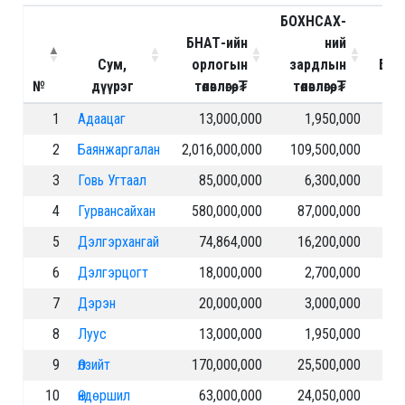
БОХНСАХ-
БНАТ-ийн
ний
Сум,
орлогын
зардлын
БОХ
№
дүүрэг
төлөвлөгөө, ₮
төлөвлөгөө, ₮
н
1
Адаацаг
13,000,000
1,950,000
2
Баянжаргалан
2,016,000,000
109,500,000
3
Говь Угтаал
85,000,000
6,300,000
4
Гурвансайхан
580,000,000
87,000,000
5
Дэлгэрхангай
74,864,000
16,200,000
6
Дэлгэрцогт
18,000,000
2,700,000
7
Дэрэн
20,000,000
3,000,000
8
Луус
13,000,000
1,950,000
9
Өлзийт
170,000,000
25,500,000
10
Өндөршил
63,000,000
24,050,000