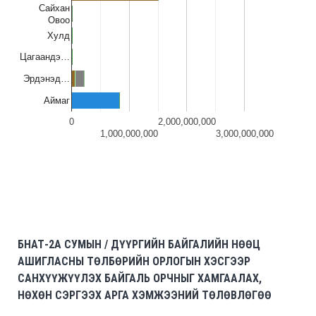
Сайхан
Овоо
Хулд
Цагаандэ…
Эрдэнэд…
Аймаг
0
2,000,000,000
1,000,000,000
3,000,000,000
БНАТ-2A СУМЫН / ДҮҮРГИЙН БАЙГАЛИЙН НӨӨЦ
АШИГЛАСНЫ ТӨЛБӨРИЙН ОРЛОГЫН ХЭСГЭЭР
САНХҮҮЖҮҮЛЭХ БАЙГАЛЬ ОРЧНЫГ ХАМГААЛАХ,
НӨХӨН СЭРГЭЭХ АРГА ХЭМЖЭЭНИЙ ТӨЛӨВЛӨГӨӨ