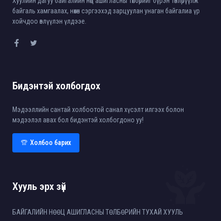
Хуулийн дагуу байгалийн нөөц ашигласны төлбөрийг бүрэн төвлөрүүлж
байгаль хамгаалах, нөхөн сэргээхэд зарцуулан унаган байгалиа үр
хойчдоо өвлүүлэн үлдээе.
Бидэнтэй холбогдох
Мэдээллийн сантай холбоотой санал хүсэлт илгээх болон
мэдээлэл авах бол бидэнтэй холбогдоно уу!
Холбоо барих
Хууль эрх зүй
БАЙГАЛИЙН НӨӨЦ АШИГЛАСНЫ ТӨЛБӨРИЙН ТУХАЙ ХУУЛЬ