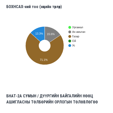
БОХНСАХ-ний тоо (нөөцийн төрлөөр)
Ургамал
Ан амьтан
13.3%
15.6%
Газар
Ой
Ус
71.1%
БНАТ-2A СУМЫН / ДҮҮРГИЙН БАЙГАЛИЙН НӨӨЦ
АШИГЛАСНЫ ТӨЛБӨРИЙН ОРЛОГЫН ТӨЛӨВЛӨГӨӨ