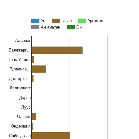
Ус
Газар
Ургамал
Ан амьтан
Ой
Адаацаг
Баянжарг…
Говь Угтаал
Гурванса…
Дэлгэрха…
Дэлгэрцогт
Дэрэн
Луус
Өлзийт
Өндөршил
Сайнцагаан