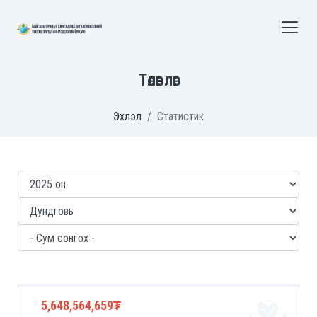
Төлөвлөгөө
Эхлэл
Статистик
5,648,564,659₮