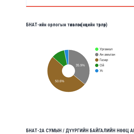
БНАТ-ийн орлогын төлөвлөгөө (нөөцийн төрлөөр)
Ургамал
Ан амьтан
Газар
35.9%
Ой
Ус
50.6%
БНАТ-2A СУМЫН / ДҮҮРГИЙН БАЙГАЛИЙН НӨӨЦ