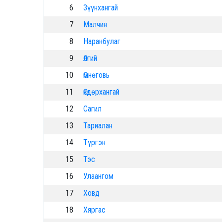
6
Зүүнхангай
7
Малчин
8
Наранбулаг
9
Өлгий
10
Өмнөговь
11
Өндөрхангай
12
Сагил
13
Тариалан
14
Түргэн
15
Тэс
16
Улаангом
17
Ховд
18
Хяргас