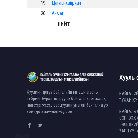
19
Цагаанхайрхан
20
Аймаг
НИЙТ
Хууль э
Хуулийн дагуу байгалийн нөөц ашигласны
БАЙГАЛИ
төлбөрийг бүрэн төвлөрүүлж байгаль хамгаалах,
ТУХАЙ ХУ
нөхөн сэргээхэд зарцуулан унаган байгалиа үр
хойчдоо өвлүүлэн үлдээе.
БАЙГАЛЬ 
СЭРГЭЭХ
ТӨЛБӨРИЙ
ЗАРЦУУЛ