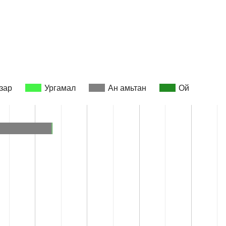
зар
Ургамал
Ан амьтан
Ой