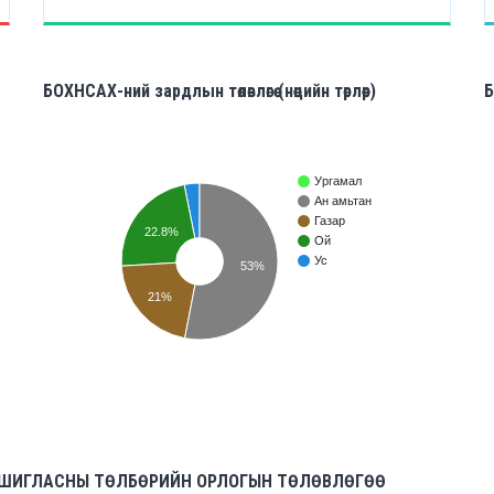
БОХНСАХ-ний зардлын төлөвлөгөө (нөөцийн төрлөөр)
Б
Ургамал
Ан амьтан
Газар
22.8%
Ой
Ус
53%
21%
 АШИГЛАСНЫ ТӨЛБӨРИЙН ОРЛОГЫН ТӨЛӨВЛӨГӨӨ