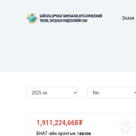
Эхлэл
1,911,224,668₮
БНАТ-ийн орлогын төлөвлөгөө