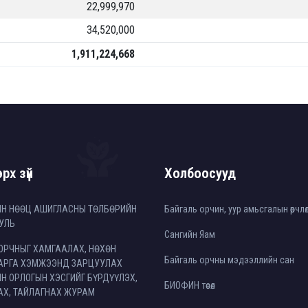
22,999,970
34,520,000
1,911,224,668
рх зүй
Холбоосууд
ЙН НӨӨЦ АШИГЛАСНЫ ТӨЛБӨРИЙН
Байгаль орчин, уур амьсгалын өөрчл
УЛЬ
Сангийн Яам
ОРЧНЫГ ХАМГААЛАХ, НӨХӨН
Байгаль орчны мэдээллийн сан
 АРГА ХЭМЖЭЭНД ЗАРЦУУЛАХ
Н ОРЛОГЫН ХЭСГИЙГ БҮРДҮҮЛЭХ,
БИОФИН төсөл
АХ, ТАЙЛАГНАХ ЖУРАМ