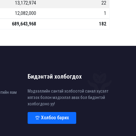
13,172,974
22
12,082,000
1
689,643,968
182
Бидэнтэй холбогдох
Мэдээллийн сантай холбоотой санал хүсэлт
өлтийн яам
илгээх болон мэдээлэл авах бол бидэнтэй
холбогдоно уу!
Холбоо барих