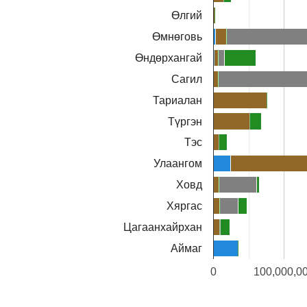
Өлгий
Өмнөговь
Өндөрхангай
Сагил
Тариалан
Түргэн
Тэс
Улаангом
Ховд
Хяргас
Цагаанхайрхан
Аймаг
0
100,000,0