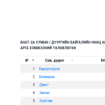
БНАТ-2A СУМЫН / ДҮҮРГИЙН БАЙГАЛИЙН НӨӨЦ 
АРГА ХЭМЖЭЭНИЙ ТӨЛӨВЛӨГӨӨ
№
Сум, дүүрэг
БН
1
Баруунтуруун
2
Бөхмөрөн
3
Давст
4
Завхан
5
Зүүнговь