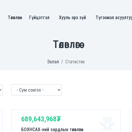
Төлөвлөгөө
Гүйцэтгэл
Хууль эрх зүй
Түгээмэл асуулту
Төлөвлөгөө
Эхлэл
Статистик
689,643,968₮
БОХНСАХ-ний зардлын төлөвлөгөө