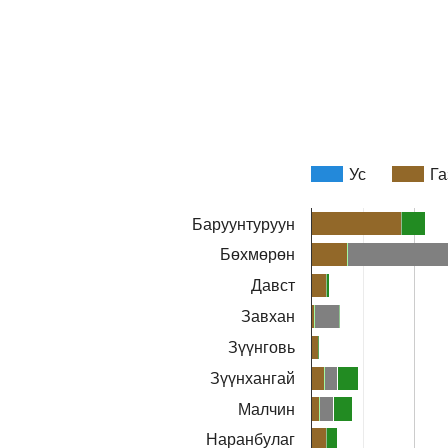
Ус
Га
Баруунтуруун
Бөхмөрөн
Давст
Завхан
Зүүнговь
Зүүнхангай
Малчин
Наранбулаг