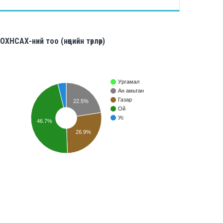
ОХНСАХ-ний тоо (нөөцийн төрлөөр)
Ургамал
Ан амьтан
Газар
22.5%
Ой
Ус
46.7%
26.9%