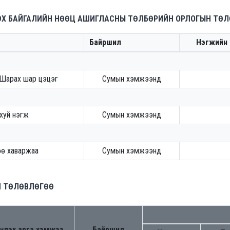
ЛЭХ БАЙГАЛИЙН НӨӨЦ АШИГЛАСНЫ ТӨЛБӨРИЙН ОРЛОГЫН ТӨ
Байршил
Нэгжийн т
 Шарах шар цэцэг
Сумын хэмжээнд
хуй нэгж
Сумын хэмжээнд
ө хаваржаа
Сумын хэмжээнд
ИЙ ТӨЛӨВЛӨГӨӨ
үлэх арга хэмжээ
Байршил