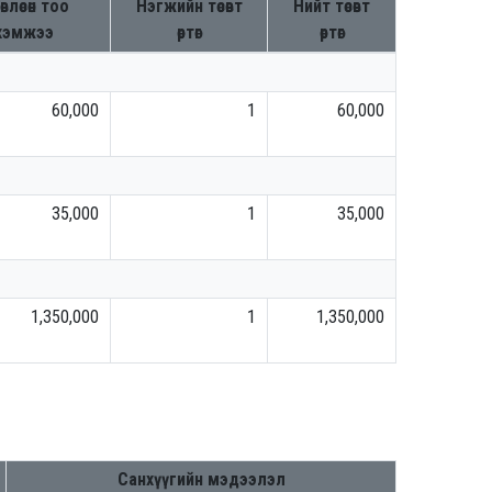
өвлөсөн тоо
Нэгжийн төсөвт
Нийт төсөвт
хэмжээ
өртөг
өртөг
60,000
1
60,000
35,000
1
35,000
1,350,000
1
1,350,000
Санхүүгийн мэдээлэл