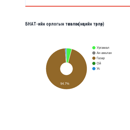
БНАТ-ийн орлогын төлөвлөгөө (нөөцийн төрлөөр)
Ургамал
Ан амьтан
Газар
Ой
Ус
94.7%