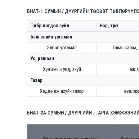
БНАТ-1 СУМЫН / ДҮҮРГИЙН ТӨСӨВТ ТӨВЛӨРҮҮ
Төлбөр ногдох зүйл
Нэр, төрөл
Байгалийн ургамал
Элбэг ургамал
Таван салаа,
Ус, рашаан
Хүн амын унд, ахуй
аж а
Газар
Хөдөө аж ахуйн газар
өвөлжө
БНАТ-2A СУМЫН / ДҮҮРГИЙН ... АРГА ХЭМЖЭЭН
Үйл ажиллагааны чиглэл
Хэрэгжү