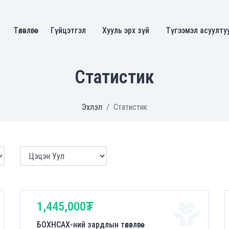
Төлөвлөгөө
Гүйцэтгэл
Хууль эрх зүй
Түгээмэл асуулту
Статистик
Эхлэл
Статистик
1,445,000₮
БОХНСАХ-ний зардлын төлөвлөгөө