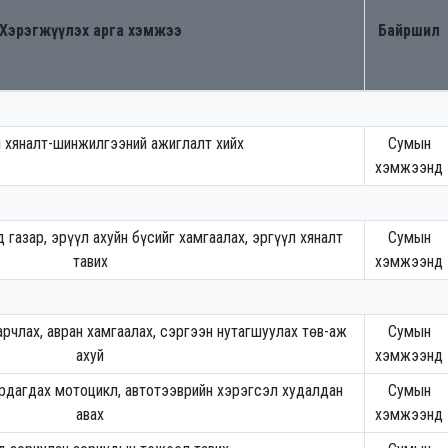
Хэрэгжүүлэх арга хэмжээ
Байршил
 хяналт-шинжилгээний ажиглалт хийх
Сумын
хэмжээнд
 газар, эрүүл ахуйн бүсийг хамгаалах, эргүүл хяналт
Сумын
тавих
хэмжээнд
рчлах, авран хамгаалах, сэргээн нутагшуулах төв-аж
Сумын
ахуй
хэмжээнд
рдагдах мотоцикл, автотээврийн хэрэгсэл худалдан
Сумын
авах
хэмжээнд