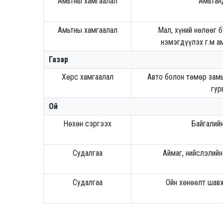
Амьтны хамгаалал
Амьтан
Амьтны хамгаалал
Мал, хүний нөлөөг 
нэмэгдүүлэх г.м а
Газар
Хөрс хамгаалал
Авто болон төмөр замы
гур
Ой
Нөхөн сэргээх
Байгалий
Судалгаа
Аймаг, нийслэлий
Судалгаа
Ойн хөнөөлт шавж