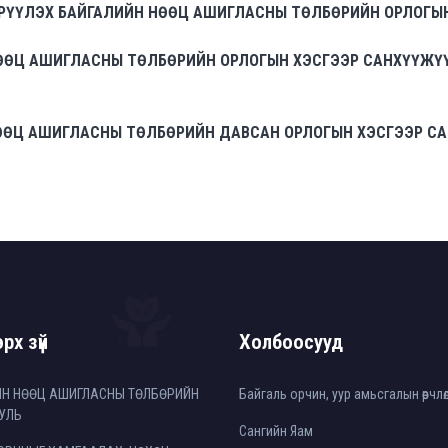
ӨРҮҮЛЭХ БАЙГАЛИЙН НӨӨЦ АШИГЛАСНЫ ТӨЛБӨРИЙН ОРЛОГЫ
НӨӨЦ АШИГЛАСНЫ ТӨЛБӨРИЙН ОРЛОГЫН ХЭСГЭЭР САНХҮҮЖҮҮ
НӨӨЦ АШИГЛАСНЫ ТӨЛБӨРИЙН ДАВСАН ОРЛОГЫН ХЭСГЭЭР СА
рх зүй
Холбоосууд
ЙН НӨӨЦ АШИГЛАСНЫ ТӨЛБӨРИЙН
Байгаль орчин, уур амьсгалын өөрчл
УЛЬ
Сангийн Яам