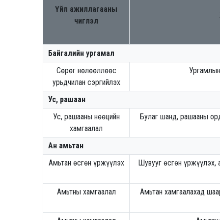
Үйл ажиллагааны
чиглэл
Байгалийн ургамал
Сөрөг нөлөөллөөс
Ургамлын
урьдчилан сэргийлэх
Ус, рашаан
Ус, рашааны нөөцийн
Булаг шанд, рашааны орд
хамгаалал
Ан амьтан
Амьтан өсгөн үржүүлэх
Шувууг өсгөн үржүүлэх, а
Амьтны хамгаалал
Амьтан хамгаалахад шаа