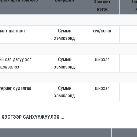
Хэмжих
Төл
нэгж
налт шалгалт
Сумын
хүн/хоног
хэмжээнд
йн сав дагуу хог
Сумын
ширхэг
цэвэрлэх
хэмжээнд
еринг судалгаа
Сумын
ширхэг
хэмжээнд
Н ХЭСГЭЭР САНХҮҮЖҮҮЛЭХ ...