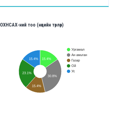
ОХНСАХ-ний тоо (нөөцийн төрлөөр)
Ургамал
Ан амьтан
15.4%
15.4%
Газар
Ой
Ус
23.1%
30.8%
15.4%