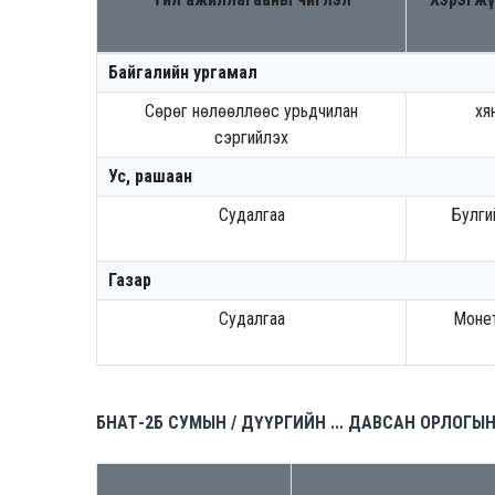
Байгалийн ургамал
Сөрөг нөлөөллөөс урьдчилан
хя
сэргийлэх
Ус, рашаан
Судалгаа
Булги
Газар
Судалгаа
Монет
БНАТ-2Б СУМЫН / ДҮҮРГИЙН ... ДАВСАН ОРЛОГЫ