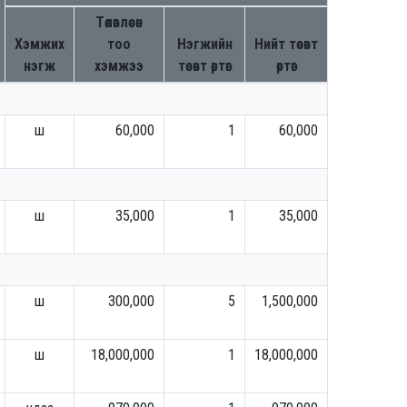
Төлөвлөсөн
Хэмжих
тоо
Нэгжийн
Нийт төсөвт
нэгж
хэмжээ
төсөвт өртөг
өртөг
ш
60,000
1
60,000
ш
35,000
1
35,000
ш
300,000
5
1,500,000
ш
18,000,000
1
18,000,000