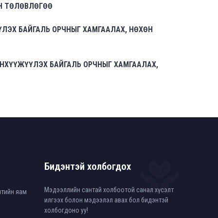
Н ТӨЛӨВЛӨГӨӨ
ЛЭХ БАЙГАЛЬ ОРЧНЫГ ХАМГААЛАХ, НӨХӨН
НХҮҮЖҮҮЛЭХ БАЙГАЛЬ ОРЧНЫГ ХАМГААЛАХ,
Бидэнтэй холбогдох
Мэдээллийн сантай холбоотой санал хүсэлт
өлтийн яам
илгээх болон мэдээлэл авах бол бидэнтэй
холбогдоно уу!