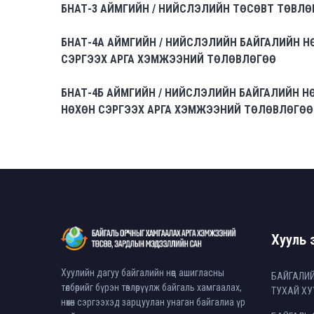
БНАТ-3 АЙМГИЙН / НИЙСЛЭЛИЙН ТӨСӨВТ ТӨВЛ
БНАТ-4А АЙМГИЙН / НИЙСЛЭЛИЙН БАЙГАЛИЙН 
СЭРГЭЭХ АРГА ХЭМЖЭЭНИЙ ТӨЛӨВЛӨГӨӨ
БНАТ-4Б АЙМГИЙН / НИЙСЛЭЛИЙН БАЙГАЛИЙН 
НӨХӨН СЭРГЭЭХ АРГА ХЭМЖЭЭНИЙ ТӨЛӨВЛӨГӨӨ
Хууль э
Хуулийн дагуу байгалийн нөөц ашигласны
БАЙГАЛИ
төлбөрийг бүрэн төвлөрүүлж байгаль хамгаалах,
ТУХАЙ ХУ
нөхөн сэргээхэд зарцуулан унаган байгалиа үр