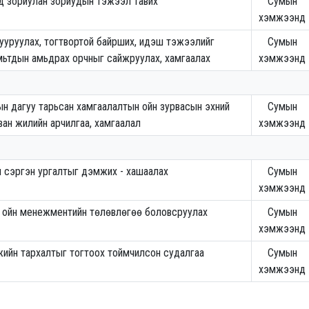
д зориулан зориудын тэжээл тавих
Сумын
хэмжээнд
бууруулах, тогтвортой байрших, идэш тэжээлийг
Сумын
мьтдын амьдрах орчныг сайжруулах, хамгаалах
хэмжээнд
н дагуу тарьсан хамгаалалтын ойн зурвасын эхний
Сумын
ван жилийн арчилгаа, хамгаалал
хэмжээнд
н сэргэн ургалтыг дэмжих - хашаалах
Сумын
хэмжээнд
н ойн менежментийн төлөвлөгөө боловсруулах
Сумын
хэмжээнд
ийн тархалтыг тогтоох тоймчилсон судалгаа
Сумын
хэмжээнд