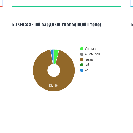
БОХНСАХ-ний зардлын төлөвлөгөө (нөөцийн төрлөөр)
Б
Ургамал
Ан амьтан
Газар
Ой
Ус
93.4%