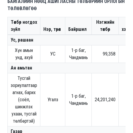
БАЙГАЛИЙН НӨӨЦ АШИГЛАСНЫ ТӨЛБӨРИЙН ОРЛОГЫН
ТӨЛӨВЛӨГӨӨ
Төлбөр ногдох
Нэгжийн
То
зүйл
Нэр, төрөл
Байршил
төлбөр
хэмж
Ус, рашаан
Хүн амын
1-р баг,
УС
99,358
унд, ахуй
Чандмань
Ан амьтан
Тусгай
зориулалтаар
агнах, барих
1-р баг,
(соёл,
Угалз
24,201,240
Чандмань
шинжлэх
ухаан, тусгай
төлбөртэй)
Газар