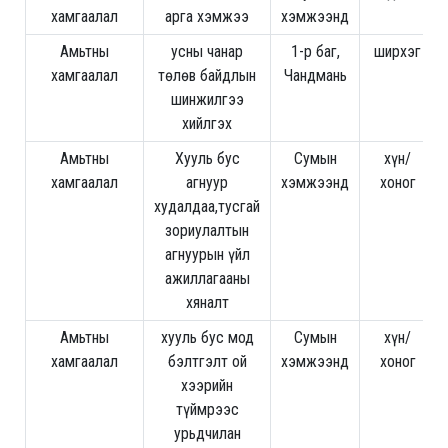
хамгаалал
арга хэмжээ
хэмжээнд
Амьтны
усны чанар
1-р баг,
ширхэг
хамгаалал
төлөв байдлын
Чандмань
шинжилгээ
хийлгэх
Амьтны
Хууль бус
Сумын
хүн/
хамгаалал
агнуур
хэмжээнд
хоног
худалдаа,тусгай
зориулалтын
агнуурын үйл
ажиллагааны
хяналт
Амьтны
хууль бус мод
Сумын
хүн/
хамгаалал
бэлтгэлт ой
хэмжээнд
хоног
хээрийн
түймрээс
урьдчилан