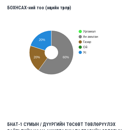
БОХНСАХ-ний тоо (нөөцийн төрлөөр)
Ургамал
Ан амьтан
20%
Газар
Ой
Ус
20%
60%
БНАТ-1 СУМЫН / ДҮҮРГИЙН ТӨСӨВТ ТӨВЛӨРҮҮЛЭХ