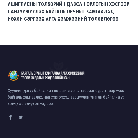
АШИГЛАСНЫ ТӨЛБӨРИЙН ДАВСАН ОРЛОГЫН ХЭСГЭЭР
САНХҮҮЖҮҮЛЭХ БАЙГАЛЬ ОРЧНЫГ ХАМГААЛАХ,
НӨХӨН СЭРГЭЭХ АРГА ХЭМЖЭЭНИЙ ТӨЛӨВЛӨГӨӨ
Хуулийн дагуу байгалийн нөөц ашигласны төлбөрийг бүрэн төвлөрүүлж
байгаль хамгаалах, нөхөн сэргээхэд зарцуулан унаган байгалиа үр
хойчдоо өвлүүлэн үлдээе.