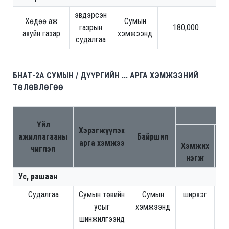
эвдэрсэн
Хөдөө аж
Сумын
газрын
180,000
ахуйн газар
хэмжээнд
судалгаа
БНАТ-2A СУМЫН / ДҮҮРГИЙН ... АРГА ХЭМЖЭЭНИЙ
ТӨЛӨВЛӨГӨӨ
Са
Үйл
Хэрэгжүүлэх
Төл
ажиллагааны
Байршил
арга хэмжээ
Хэмжих
чиглэл
нэгж
хэ
Ус, рашаан
Судалгаа
Сумын төвийн
Сумын
ширхэг
усыг
хэмжээнд
шинжилгээнд