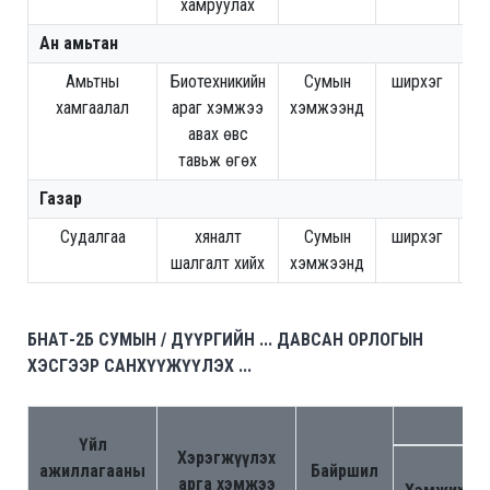
хамруулах
Ан амьтан
Амьтны
Биотехникийн
Сумын
ширхэг
25
хамгаалал
араг хэмжээ
хэмжээнд
авах өвс
тавьж өгөх
Газар
Судалгаа
хяналт
Сумын
ширхэг
шалгалт хийх
хэмжээнд
БНАТ-2Б СУМЫН / ДҮҮРГИЙН ... ДАВСАН ОРЛОГЫН
ХЭСГЭЭР САНХҮҮЖҮҮЛЭХ ...
Үйл
Хэрэгжүүлэх
ажиллагааны
Байршил
арга хэмжээ