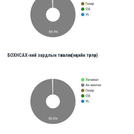
Газар
Ой
Ус
99.3%
БОХНСАХ-ний зардлын төлөвлөгөө (нөөцийн төрлөөр)
Ургамал
Ан амьтан
Газар
Ой
Ус
99.5%