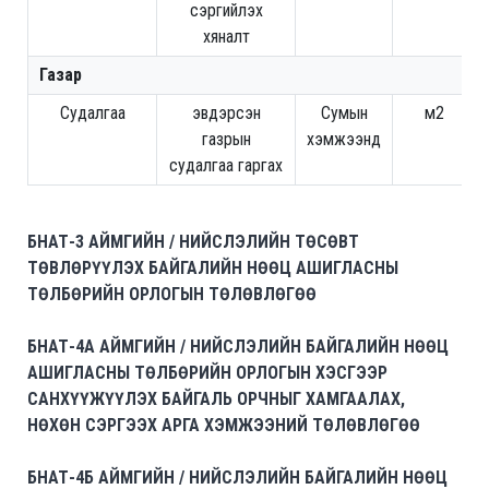
сэргийлэх
хяналт
Газар
Судалгаа
эвдэрсэн
Сумын
м2
газрын
хэмжээнд
судалгаа гаргах
БНАТ-3 АЙМГИЙН / НИЙСЛЭЛИЙН ТӨСӨВТ
ТӨВЛӨРҮҮЛЭХ БАЙГАЛИЙН НӨӨЦ АШИГЛАСНЫ
ТӨЛБӨРИЙН ОРЛОГЫН ТӨЛӨВЛӨГӨӨ
БНАТ-4А АЙМГИЙН / НИЙСЛЭЛИЙН БАЙГАЛИЙН НӨӨЦ
АШИГЛАСНЫ ТӨЛБӨРИЙН ОРЛОГЫН ХЭСГЭЭР
САНХҮҮЖҮҮЛЭХ БАЙГАЛЬ ОРЧНЫГ ХАМГААЛАХ,
НӨХӨН СЭРГЭЭХ АРГА ХЭМЖЭЭНИЙ ТӨЛӨВЛӨГӨӨ
БНАТ-4Б АЙМГИЙН / НИЙСЛЭЛИЙН БАЙГАЛИЙН НӨӨЦ