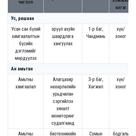
Хэмжих
чиглэл
нэгж
Ус, рашаан
Усан сан бүхий
эрүүл ахуйн
1-р баг,
хүн/
хамгаалалтын
шаардлага
Чандмань
хоног
бүсийн
хангуулах
дэглэмийг
мөрдүүлэх
Ан амьтан
Амьтны
Алагцахир
3-р баг,
хүн/
хамгаалал
нөхөрлөлийн
Хөгжил
хоног
урьдчилан
сэргийлэх
хяналт
мониторинг
судалгаанд
Амьтны
биотехникийн
Сумын
бодгаль