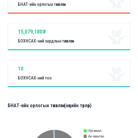
БНАТ-ийн орлогын төлөвлөгөө
15,079,180₮
БОХНСАХ-ний зардлын төлөвлөгөө
10
БОХНСАХ-ний тоо
БНАТ-ийн орлогын төлөвлөгөө (нөөцийн төрлөөр)
Ургамал
Ан амьтан