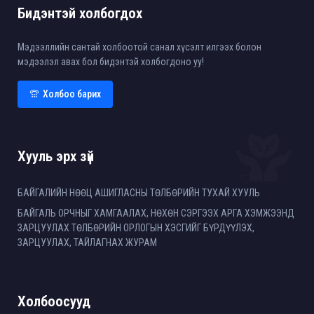
Бидэнтэй холбогдох
Мэдээллийн сантай холбоотой санал хүсэлт илгээх болон
мэдээлэл авах бол бидэнтэй холбогдоно уу!
Холбоо барих
Хууль эрх зүй
БАЙГАЛИЙН НӨӨЦ АШИГЛАСНЫ ТӨЛБӨРИЙН ТУХАЙ ХУУЛЬ
БАЙГАЛЬ ОРЧНЫГ ХАМГААЛАХ, НӨХӨН СЭРГЭЭХ АРГА ХЭМЖЭЭНД
ЗАРЦУУЛАХ ТӨЛБӨРИЙН ОРЛОГЫН ХЭСГИЙГ БҮРДҮҮЛЭХ,
ЗАРЦУУЛАХ, ТАЙЛАГНАХ ЖУРАМ
Холбоосууд