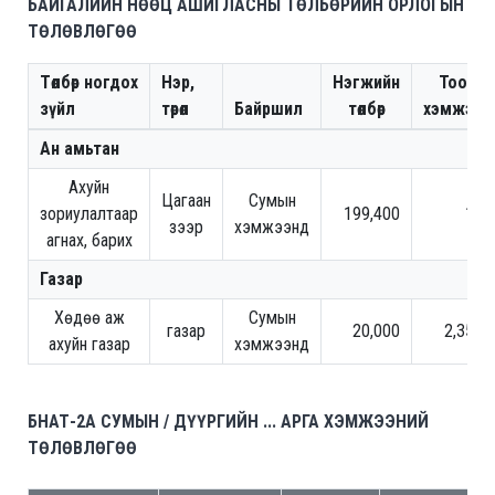
БАЙГАЛИЙН НӨӨЦ АШИГЛАСНЫ ТӨЛБӨРИЙН ОРЛОГЫН
ТӨЛӨВЛӨГӨӨ
Төлбөр ногдох
Нэр,
Нэгжийн
Тоо
зүйл
төрөл
Байршил
төлбөр
хэмжээ
Ан амьтан
Ахуйн
Цагаан
Сумын
зориулалтаар
199,400
10
зээр
хэмжээнд
агнах, барих
Газар
Хөдөө аж
Сумын
газар
20,000
2,350
ахуйн газар
хэмжээнд
БНАТ-2A СУМЫН / ДҮҮРГИЙН ... АРГА ХЭМЖЭЭНИЙ
ТӨЛӨВЛӨГӨӨ