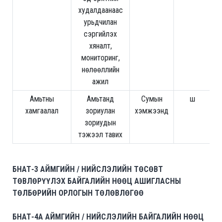
худалдаанаас
урьдчилан
сэргийлэх
хяналт,
мониторинг,
нөлөөллийн
ажил
Амьтны
Амьтанд
Сумын
ш
1
хамгаалал
зориулан
хэмжээнд
зориудын
тэжээл тавих
БНАТ-3 АЙМГИЙН / НИЙСЛЭЛИЙН ТӨСӨВТ
ТӨВЛӨРҮҮЛЭХ БАЙГАЛИЙН НӨӨЦ АШИГЛАСНЫ
ТӨЛБӨРИЙН ОРЛОГЫН ТӨЛӨВЛӨГӨӨ
БНАТ-4А АЙМГИЙН / НИЙСЛЭЛИЙН БАЙГАЛИЙН НӨӨЦ