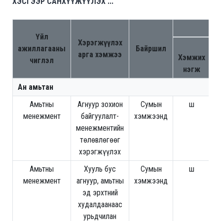
ХЭСГЭЭР САНХҮҮЖҮҮЛЭХ ...
С
Үйл
Хэрэгжүүлэх
Т
ажиллагааны
Байршил
арга хэмжээ
Хэмжих
чиглэл
нэгж
Ан амьтан
Амьтны
Агнуур зохион
Сумын
ш
1
менежмент
байгуулалт-
хэмжээнд
менежментийн
төлөвлөгөөг
хэрэгжүүлэх
Амьтны
Хууль бус
Сумын
ш
3
менежмент
агнуур, амьтны
хэмжээнд
эд эрхтний
худалдаанаас
урьдчилан