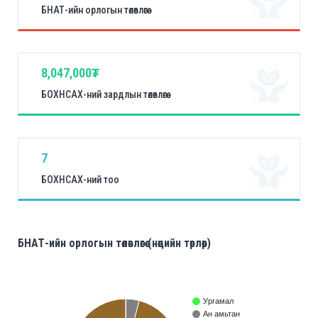
БНАТ-ийн орлогын төлөвлөгөө
8,047,000₮
БОХНСАХ-ний зардлын төлөвлөгөө
7
БОХНСАХ-ний тоо
БНАТ-ийн орлогын төлөвлөгөө (нөөцийн төрлөөр)
Ургамал
Ан амьтан