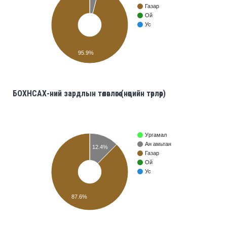
Газар
Ой
Ус
95.9%
БОХНСАХ-ний зардлын төлөвлөгөө (нөөцийн төрлөөр)
Ургамал
Ан амьтан
12.4%
Газар
Ой
Ус
87.6%