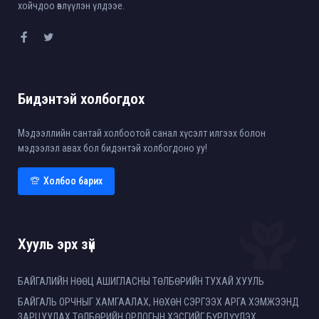
хойчдоо өвлүүлэн үлдээе.
Бидэнтэй холбогдох
Мэдээллийн сантай холбоотой санал хүсэлт илгээх болон
мэдээлэл авах бол бидэнтэй холбогдоно уу!
Холбоо барих
Хууль эрх зүй
БАЙГАЛИЙН НӨӨЦ АШИГЛАСНЫ ТӨЛБӨРИЙН ТУХАЙ ХУУЛЬ
БАЙГАЛЬ ОРЧНЫГ ХАМГААЛАХ, НӨХӨН СЭРГЭЭХ АРГА ХЭМЖЭЭНД
ЗАРЦУУЛАХ ТӨЛБӨРИЙН ОРЛОГЫН ХЭСГИЙГ БҮРДҮҮЛЭХ,