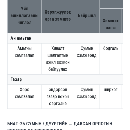
Са
Үйл
Хэрэгжүүлэх
Тө
ажиллагааны
Байршил
арга хэмжээ
Хэмжих
чиглэл
нэгж
х
Ан амьтан
Амьтны
Хяналт
Сумын
бодгаль
хамгаалал
шалгалтын
хэмжээнд
ажил зохион
байгуулах
Газар
Хөрс
эвдэрсэн
Сумын
ширхэг
7,
хамгаалал
газар нөхөн
хэмжээнд
сэргээнэ
БНАТ-2Б СУМЫН / ДҮҮРГИЙН ... ДАВСАН ОРЛОГЫН