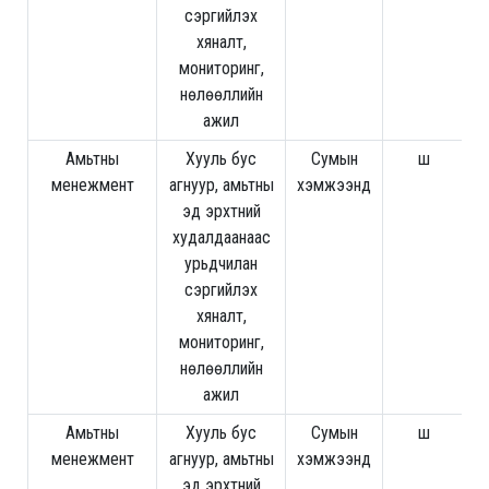
сэргийлэх
хяналт,
мониторинг,
нөлөөллийн
ажил
Амьтны
Хууль бус
Сумын
ш
менежмент
агнуур, амьтны
хэмжээнд
эд эрхтний
худалдаанаас
урьдчилан
сэргийлэх
хяналт,
мониторинг,
нөлөөллийн
ажил
Амьтны
Хууль бус
Сумын
ш
2
менежмент
агнуур, амьтны
хэмжээнд
эд эрхтний