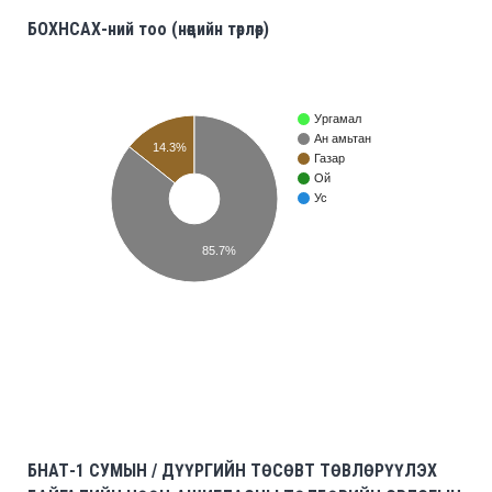
БОХНСАХ-ний тоо (нөөцийн төрлөөр)
Ургамал
Ан амьтан
14.3%
Газар
Ой
Ус
85.7%
БНАТ-1 СУМЫН / ДҮҮРГИЙН ТӨСӨВТ ТӨВЛӨРҮҮЛЭХ