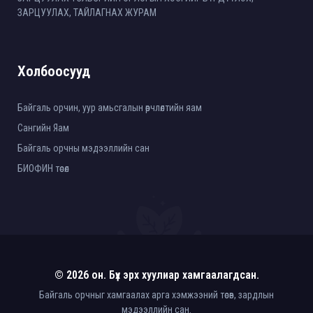
ЗАРЦУУЛАХ, ТАЙЛАГНАХ ЖУРАМ
Холбоосууд
Байгаль орчин, уур амьсгалын өөрчлөлтийн яам
Сангийн Яам
Байгаль орчны мэдээллийн сан
БИОФИН төсөл
© 2026 он. Бүх эрх хуулиар хамгаалагдсан.
Байгаль орчныг хамгаалах арга хэмжээний төсөв, зардлын
мэдээллийн сан.