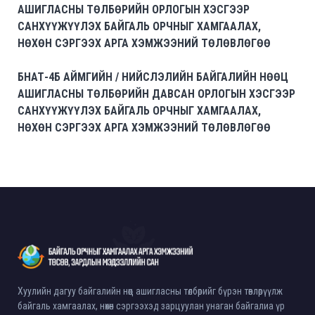
АШИГЛАСНЫ ТӨЛБӨРИЙН ОРЛОГЫН ХЭСГЭЭР
САНХҮҮЖҮҮЛЭХ БАЙГАЛЬ ОРЧНЫГ ХАМГААЛАХ,
НӨХӨН СЭРГЭЭХ АРГА ХЭМЖЭЭНИЙ ТӨЛӨВЛӨГӨӨ
БНАТ-4Б АЙМГИЙН / НИЙСЛЭЛИЙН БАЙГАЛИЙН НӨӨЦ
АШИГЛАСНЫ ТӨЛБӨРИЙН ДАВСАН ОРЛОГЫН ХЭСГЭЭР
САНХҮҮЖҮҮЛЭХ БАЙГАЛЬ ОРЧНЫГ ХАМГААЛАХ,
НӨХӨН СЭРГЭЭХ АРГА ХЭМЖЭЭНИЙ ТӨЛӨВЛӨГӨӨ
Хуулийн дагуу байгалийн нөөц ашигласны төлбөрийг бүрэн төвлөрүүлж
байгаль хамгаалах, нөхөн сэргээхэд зарцуулан унаган байгалиа үр