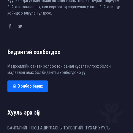
Хуулийн дагуу байгалийн нөөц ашигласны төлбөрийг бүрэн төвлөрүүлж
байгаль хамгаалах, нөхөн сэргээхэд зарцуулан унаган байгалиа үр
хойчдоо өвлүүлэн үлдээе.
Бидэнтэй холбогдох
Мэдээллийн сантай холбоотой санал хүсэлт илгээх болон
мэдээлэл авах бол бидэнтэй холбогдоно уу!
Холбоо барих
Хууль эрх зүй
БАЙГАЛИЙН НӨӨЦ АШИГЛАСНЫ ТӨЛБӨРИЙН ТУХАЙ ХУУЛЬ