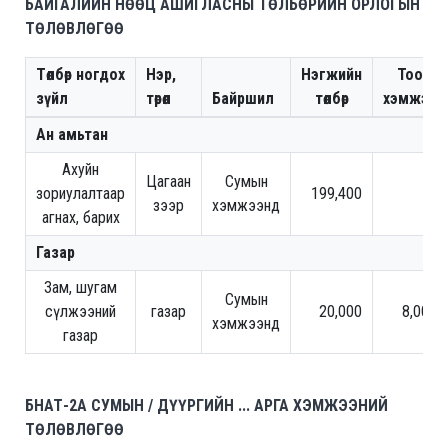
БАЙГАЛИЙН НӨӨЦ АШИГЛАСНЫ ТӨЛБӨРИЙН ОРЛОГЫН
ТӨЛӨВЛӨГӨӨ
Төлбөр ногдох
Нэр,
Нэгжийн
Тоо
зүйл
төрөл
Байршил
төлбөр
хэмжээ
Ан амьтан
Ахуйн
Цагаан
Сумын
зориулалтаар
199,400
5
зээр
хэмжээнд
агнах, барих
Газар
Зам, шугам
Сумын
сүлжээний
газар
20,000
8,000
хэмжээнд
газар
БНАТ-2A СУМЫН / ДҮҮРГИЙН ... АРГА ХЭМЖЭЭНИЙ
ТӨЛӨВЛӨГӨӨ