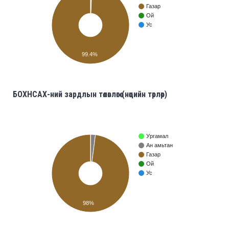
Газар
Ой
Ус
99.4%
БОХНСАХ-ний зардлын төлөвлөгөө (нөөцийн төрлөөр)
Ургамал
Ан амьтан
Газар
Ой
Ус
98%