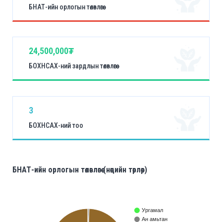
БНАТ-ийн орлогын төлөвлөгөө
24,500,000₮
БОХНСАХ-ний зардлын төлөвлөгөө
3
БОХНСАХ-ний тоо
БНАТ-ийн орлогын төлөвлөгөө (нөөцийн төрлөөр)
Ургамал
Ан амьтан