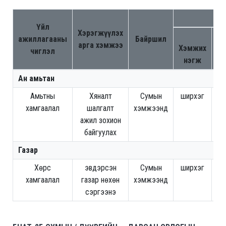
С
Үйл
Хэрэгжүүлэх
Т
ажиллагааны
Байршил
арга хэмжээ
Хэмжих
чиглэл
нэгж
х
Ан амьтан
Амьтны
Хяналт
Сумын
ширхэг
хамгаалал
шалгалт
хэмжээнд
ажил зохион
байгуулах
Газар
Хөрс
эвдэрсэн
Сумын
ширхэг
24
хамгаалал
газар нөхөн
хэмжээнд
сэргээнэ