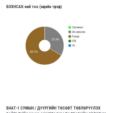
БОХНСАХ-ний тоо (нөөцийн төрлөөр)
Ургамал
Ан амьтан
Газар
33.3%
Ой
Ус
66.7%
БНАТ-1 СУМЫН / ДҮҮРГИЙН ТӨСӨВТ ТӨВЛӨРҮҮЛЭХ