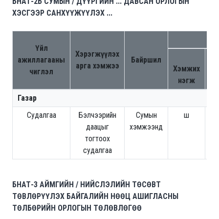
БНАТ-2Б СУМЫН / ДҮҮРГИЙН ... ДАВСАН ОРЛОГЫН
ХЭСГЭЭР САНХҮҮЖҮҮЛЭХ ...
Са
Үйл
Хэрэгжүүлэх
Төл
ажиллагааны
Байршил
арга хэмжээ
Хэмжих
чиглэл
нэгж
хэ
Газар
Судалгаа
Бэлчээрийн
Сумын
ш
30
даацыг
хэмжээнд
тогтоох
судалгаа
БНАТ-3 АЙМГИЙН / НИЙСЛЭЛИЙН ТӨСӨВТ
ТӨВЛӨРҮҮЛЭХ БАЙГАЛИЙН НӨӨЦ АШИГЛАСНЫ
ТӨЛБӨРИЙН ОРЛОГЫН ТӨЛӨВЛӨГӨӨ