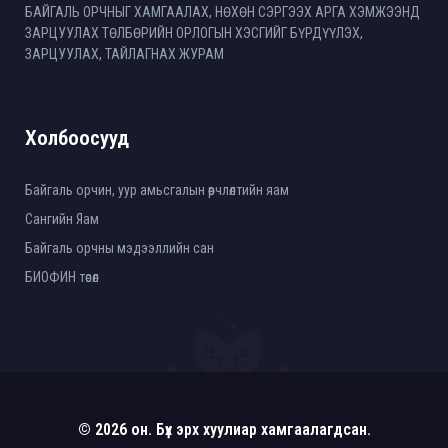
БАЙГАЛЬ ОРЧНЫГ ХАМГААЛАХ, НӨХӨН СЭРГЭЭХ АРГА ХЭМЖЭЭНД
ЗАРЦУУЛАХ ТӨЛБӨРИЙН ОРЛОГЫН ХЭСГИЙГ БҮРДҮҮЛЭХ,
ЗАРЦУУЛАХ, ТАЙЛАГНАХ ЖУРАМ
Холбоосууд
Байгаль орчин, уур амьсгалын өөрчлөлтийн яам
Сангийн Яам
Байгаль орчны мэдээллийн сан
БИОФИН төсөл
© 2026 он. Бүх эрх хуулиар хамгаалагдсан.