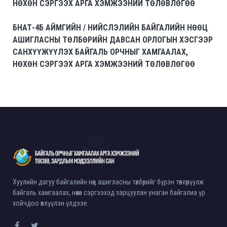
НӨХӨН СЭРГЭЭХ АРГА ХЭМЖЭЭНИЙ ТӨЛӨВЛӨГӨӨ
БНАТ-4Б АЙМГИЙН / НИЙСЛЭЛИЙН БАЙГАЛИЙН НӨӨЦ
АШИГЛАСНЫ ТӨЛБӨРИЙН ДАВСАН ОРЛОГЫН ХЭСГЭЭР
САНХҮҮЖҮҮЛЭХ БАЙГАЛЬ ОРЧНЫГ ХАМГААЛАХ,
НӨХӨН СЭРГЭЭХ АРГА ХЭМЖЭЭНИЙ ТӨЛӨВЛӨГӨӨ
Хуулийн дагуу байгалийн нөөц ашигласны төлбөрийг бүрэн төвлөрүүлж
байгаль хамгаалах, нөхөн сэргээхэд зарцуулан унаган байгалиа үр
хойчдоо өвлүүлэн үлдээе.