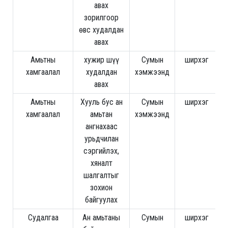
авах
зорилгоор
өвс худалдан
авах
Амьтны
хужир шүү
Сумын
ширхэг
2
хамгаалал
худалдан
хэмжээнд
авах
Амьтны
Хууль бус ан
Сумын
ширхэг
хамгаалал
амьтан
хэмжээнд
ангнахаас
урьдчилан
сэргийлэх,
хяналт
шалгалтыг
зохион
байгуулах
Судалгаа
Ан амьтаны
Сумын
ширхэг
3