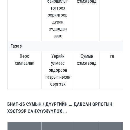
байршилыг
хэмжээнд
тогтоох
зорилгоор
дуран
худалдан
авах
Газар
Хөрс
Үерийн
Сумын
га
4
хамгаалал
улмаас
хэмжээнд
эвдэрсэн
газрыг нөхөн
сэргээх
БНАТ-2Б СУМЫН / ДҮҮРГИЙН ... ДАВСАН ОРЛОГЫН
ХЭСГЭЭР САНХҮҮЖҮҮЛЭХ ...
Са