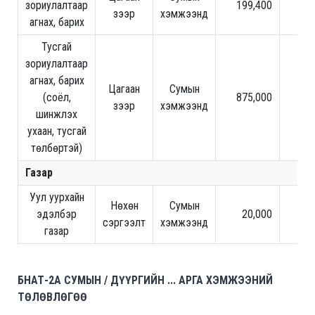
зориулалтаар
199,400
зээр
хэмжээнд
агнах, барих
Тусгай
зориулалтаар
агнах, барих
Цагаан
Сумын
(соёл,
875,000
зээр
хэмжээнд
шинжлэх
ухаан, тусгай
төлбөртэй)
Газар
Уул уурхайн
Нөхөн
Сумын
эдэлбэр
20,000
1,2
сэргээлт
хэмжээнд
газар
БНАТ-2A СУМЫН / ДҮҮРГИЙН ... АРГА ХЭМЖЭЭНИЙ
ТӨЛӨВЛӨГӨӨ