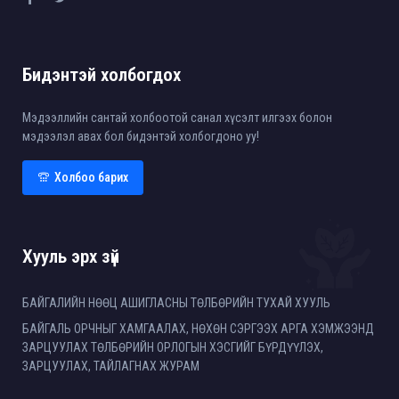
Бидэнтэй холбогдох
Мэдээллийн сантай холбоотой санал хүсэлт илгээх болон
мэдээлэл авах бол бидэнтэй холбогдоно уу!
Холбоо барих
Хууль эрх зүй
БАЙГАЛИЙН НӨӨЦ АШИГЛАСНЫ ТӨЛБӨРИЙН ТУХАЙ ХУУЛЬ
БАЙГАЛЬ ОРЧНЫГ ХАМГААЛАХ, НӨХӨН СЭРГЭЭХ АРГА ХЭМЖЭЭНД
ЗАРЦУУЛАХ ТӨЛБӨРИЙН ОРЛОГЫН ХЭСГИЙГ БҮРДҮҮЛЭХ,
ЗАРЦУУЛАХ, ТАЙЛАГНАХ ЖУРАМ