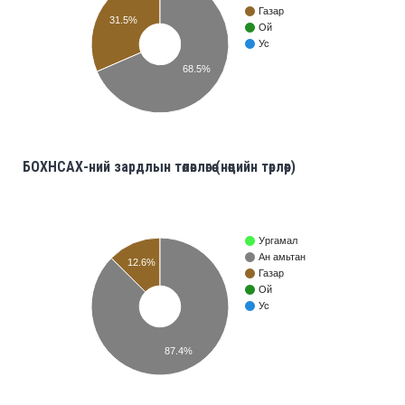
Газар
31.5%
Ой
Ус
68.5%
БОХНСАХ-ний зардлын төлөвлөгөө (нөөцийн төрлөөр)
Ургамал
Ан амьтан
12.6%
Газар
Ой
Ус
87.4%