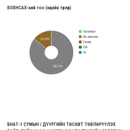
БОХНСАХ-ний тоо (нөөцийн төрлөөр)
Ургамал
Ан амьтан
14.3%
Газар
Ой
Ус
85.7%
БНАТ-1 СУМЫН / ДҮҮРГИЙН ТӨСӨВТ ТӨВЛӨРҮҮЛЭХ