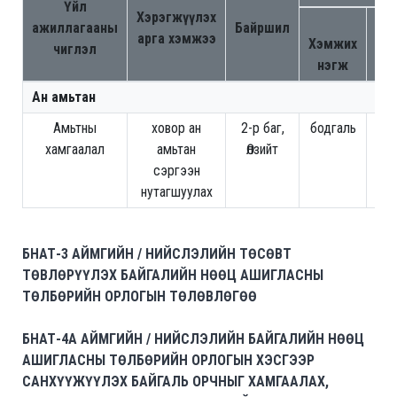
Үйл
Хэрэгжүүлэх
Төл
ажиллагааны
Байршил
арга хэмжээ
Хэмжих
чиглэл
нэгж
хэ
Ан амьтан
Амьтны
ховор ан
2-р баг,
бодгаль
8,0
хамгаалал
амьтан
Өлзийт
сэргээн
нутагшуулах
БНАТ-3 АЙМГИЙН / НИЙСЛЭЛИЙН ТӨСӨВТ
ТӨВЛӨРҮҮЛЭХ БАЙГАЛИЙН НӨӨЦ АШИГЛАСНЫ
ТӨЛБӨРИЙН ОРЛОГЫН ТӨЛӨВЛӨГӨӨ
БНАТ-4А АЙМГИЙН / НИЙСЛЭЛИЙН БАЙГАЛИЙН НӨӨЦ
АШИГЛАСНЫ ТӨЛБӨРИЙН ОРЛОГЫН ХЭСГЭЭР
САНХҮҮЖҮҮЛЭХ БАЙГАЛЬ ОРЧНЫГ ХАМГААЛАХ,