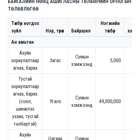
БАЙГАЛИЙН НӨӨЦ АШИГЛАСНЫ ТӨЛБӨРИЙН ОРЛОГЫН
ТӨЛӨВЛӨГӨӨ
Төлбөр ногдох
Нэгжийн
Тоо
зүйл
Нэр, төрөл
Байршил
төлбөр
хэмж
Ан амьтан
Ахуйн
Сумын
зориулалтаар
Загас
5,000
хэмжээнд
агнах, барих
Тусгай
зориулалтаар
агнах, барих
Сумын
(соёл,
Угалз
49,000,000
хэмжээнд
шинжлэх
ухаан, тусгай
төлбөртэй)
Ахуйн
Цагаан
Сумын