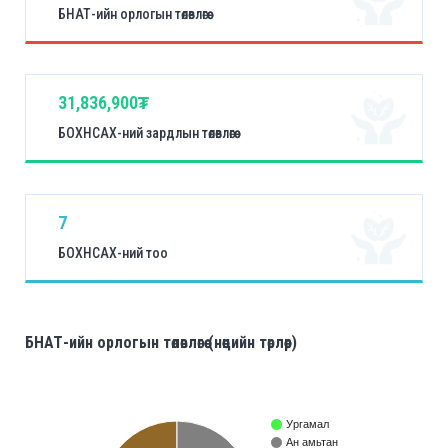
БНАТ-ийн орлогын төлөвлөгөө
31,836,900₮
БОХНСАХ-ний зардлын төлөвлөгөө
7
БОХНСАХ-ний тоо
БНАТ-ийн орлогын төлөвлөгөө (нөөцийн төрлөөр)
Ургамал
Ан амьтан