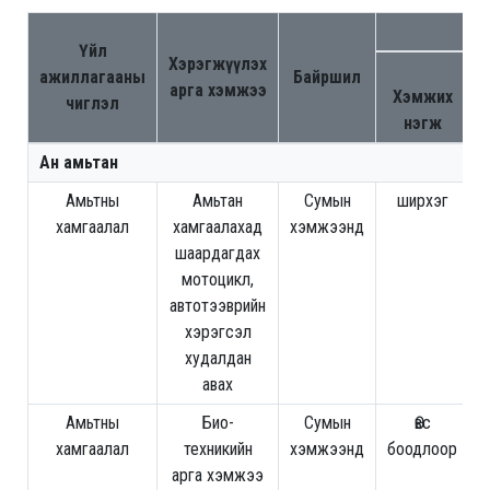
С
Үйл
Хэрэгжүүлэх
ажиллагааны
Байршил
арга хэмжээ
Хэмжих
чиглэл
нэгж
Ан амьтан
Амьтны
Амьтан
Сумын
ширхэг
1
хамгаалал
хамгаалахад
хэмжээнд
шаардагдах
мотоцикл,
автотээврийн
хэрэгсэл
худалдан
авах
Амьтны
Био-
Сумын
Өвс
хамгаалал
техникийн
хэмжээнд
боодлоор
арга хэмжээ