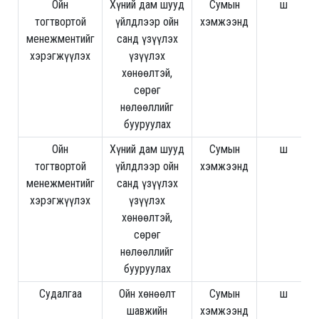
Ойн
Хүний дам шууд
Сумын
ш
тогтвортой
үйлдлээр ойн
хэмжээнд
менежментийг
санд үзүүлэх
хэрэгжүүлэх
үзүүлэх
хөнөөлтэй,
сөрөг
нөлөөллийг
бууруулах
Ойн
Хүний дам шууд
Сумын
ш
тогтвортой
үйлдлээр ойн
хэмжээнд
менежментийг
санд үзүүлэх
хэрэгжүүлэх
үзүүлэх
хөнөөлтэй,
сөрөг
нөлөөллийг
бууруулах
Судалгаа
Ойн хөнөөлт
Сумын
ш
шавжийн
хэмжээнд