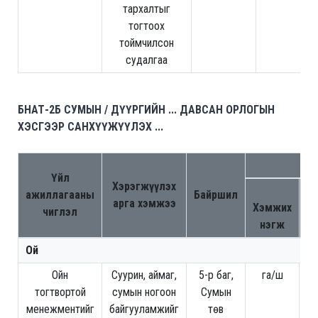
тархалтыг
тогтоох
тоймчилсон
судалгаа
БНАТ-2Б СУМЫН / ДҮҮРГИЙН ... ДАВСАН ОРЛОГЫН
ХЭСГЭЭР САНХҮҮЖҮҮЛЭХ ...
Са
Үйл
Хэрэгжүүлэх
Тө
ажиллагааны
Байршил
арга хэмжээ
Хэмжих
чиглэл
нэгж
х
Ой
Ойн
Суурин, аймаг,
5-р баг,
га/ш
3,
тогтвортой
сумын ногоон
Сумын
менежментийг
байгууламжийг
төв