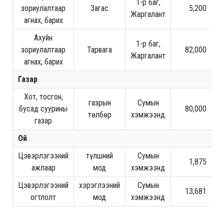
1-р баг,
зориулалтаар
Загас
5,200
Жаргалант
агнах, барих
Ахуйн
1-р баг,
зориулалтаар
Тарвага
82,000
Жаргалант
агнах, барих
Газар
Хот, тосгон,
газрын
Сумын
бусад суурины
80,000
төлбөр
хэмжээнд
газар
Ой
Цэвэрлэгээний
түлшний
Сумын
1,875
ажлаар
мод
хэмжээнд
Цэвэрлэгээний
хэрэглээний
Сумын
13,681
огтлолт
мод
хэмжээнд